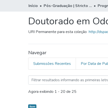
Início
Pós-Graduação | Stricto Sensu
Prog
Doutorado em Odo
URI Permanente para esta coleção
http://dsp
Navegar
Submissões Recentes
Por Data de Pub
Navegando Doutorado em O
Agora exibindo
1 - 20 de 25
Item