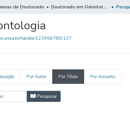
ramas de Doutorado
Doutorado em Odontologia
Pesqui
ntologia
ace.unisa.br/handle/123456789/127
licação
Por Autor
Por Título
Por Assunto
dontologia por Título
Pesquisar