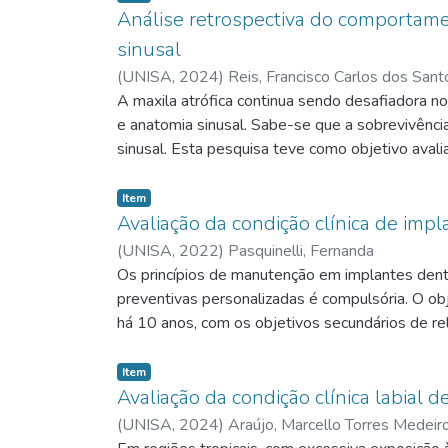
Análise retrospectiva do comportame
sinusal
(
UNISA,
2024
)
Reis, Francisco Carlos dos Sant
A maxila atrófica continua sendo desafiadora nos
e anatomia sinusal. Sabe-se que a sobrevivênci
sinusal. Esta pesquisa teve como objetivo aval
instalação das próteses. Foram realizadas tomo
influência da perfuração da membrana na sobre
Item
cargas funcionais por um período de 12 a 90 me
Avaliação da condição clínica de imp
cortes parassagitais de 1mm e as imagens for
(
UNISA,
2022
)
Pasquinelli, Fernanda
formação de osso, utilizou-se uma linha de refer
Os princípios de manutenção em implantes dentár
linha na superfície do rebordo. A altura do reb
preventivas personalizadas é compulsória. O obje
maxilar, paralela ao ponto de maior altura, uti
há 10 anos, com os objetivos secundários de re
da plataforma do implante até onde se apresen
a comparação entre pacientes fumantes e não fu
estatisticamente através do Stata/SE (StataCo
2007 e 2009 na Clínica de Odontologia da UNIS
Item
significância estatística (valor de p= 0,002)
unitário em função há 10 anos. Exame clínico per
Avaliação da condição clínica labial d
hígidas. A altura média do enxerto ósseo form
doença. Os dados foram analisados pelos testes
(
UNISA,
2024
)
Araújo, Marcello Torres Medeir
pessoas em que houve a perfuração 10,5mm (DP: 
diagnosticada em 47 implantes (48,5%), e a pre