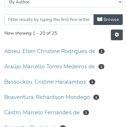
Browsing Doutorado em Odontolog
Browse
Now showing
1 - 20 of 25
Abreu, Ellen Christine Rodrigues de
1
Araújo, Marcello Torres Medeiros de
1
Bassoukou, Cristine Haralambos
1
Boaventura, Richardson Mondego
1
Castro, Marcelo Fernandes de
1