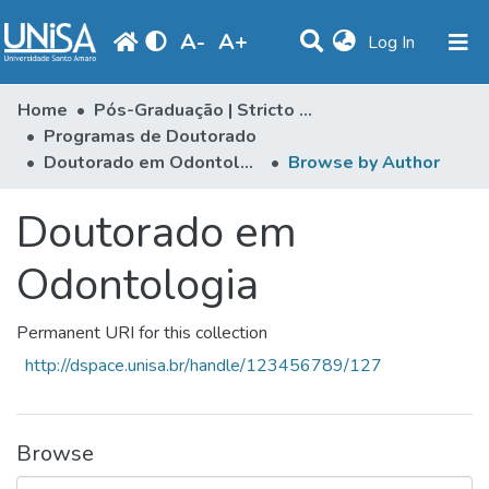
A
-
A
+
(current)
Log In
Communities & Collections
Home
Pós-Graduação | Stricto Sensu
Programas de Doutorado
Browse
Doutorado em Odontologia
Browse by Author
Produção Docente
Doutorado em
Library
Odontologia
Periodicals
Permanent URI for this collection
http://dspace.unisa.br/handle/123456789/127
Browse