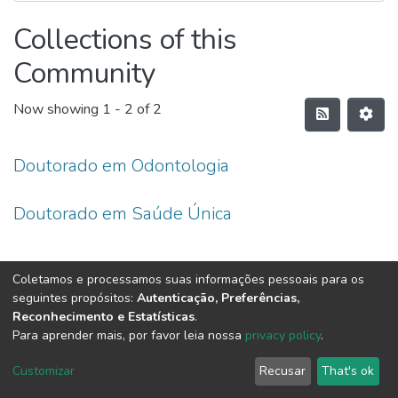
Collections of this
Community
Now showing
1 - 2 of 2
Doutorado em Odontologia
Doutorado em Saúde Única
Coletamos e processamos suas informações pessoais para os
seguintes propósitos:
Autenticação, Preferências,
Reconhecimento e Estatísticas
.
Para aprender mais, por favor leia nossa
privacy policy
.
DSpace software
copyright © 2002-2026
LYRASIS
Customizar
Recusar
That's ok
Cookie settings
Send Feedback