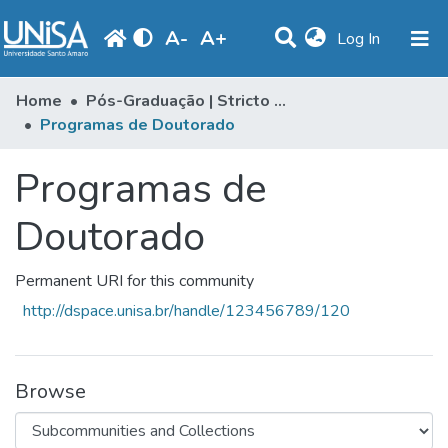
A
-
A
+
(current)
Log In
Communities & Collections
Home
Pós-Graduação | Stricto Sensu
Programas de Doutorado
Statistics
Programas de
Browse
Produção Docente
Doutorado
Library
Permanent URI for this community
Periodicals
http://dspace.unisa.br/handle/123456789/120
Browse