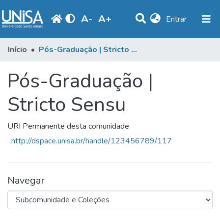
A
-
A
+
(current)
Entrar
Comunidades e Coleções
Início
Pós-Graduação | Stricto Sensu
Estatísticas
Pós-Graduação |
Navegar
Stricto Sensu
Produção Docente
URI Permanente desta comunidade
Biblioteca
http://dspace.unisa.br/handle/123456789/117
Periódicos
Navegar