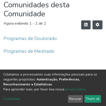
Comunidades desta
Comunidade
Agora exibindo
1 - 2 de 2
Programas de Doutorado
Programas de Mestrado
Coletamos e processamos suas informações pessoais para os
seguintes propósitos:
Autenticação, Preferências,
Reconhecimento e Estatísticas
.
Para aprender mais, por favor leia nossa
privacy policy
.
DSpace software
copyright © 2002-2026
LYRASIS
Customizar
Recusar
That's ok
Configurações de Cookies
Enviar uma Sugestão