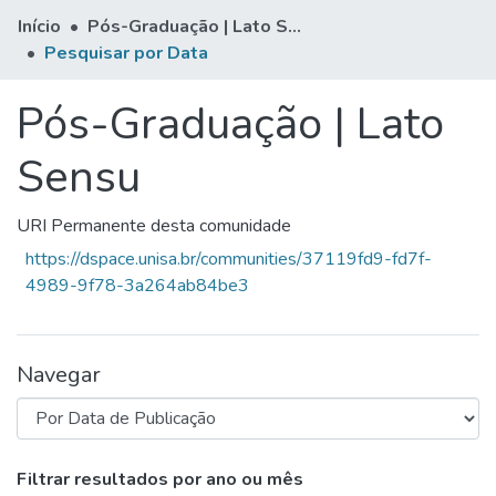
Início
Pós-Graduação | Lato Sensu
Pesquisar por Data
Pós-Graduação | Lato
Sensu
URI Permanente desta comunidade
https://dspace.unisa.br/communities/37119fd9-fd7f-
4989-9f78-3a264ab84be3
Navegar
Navegando Pós-Graduação | Lato S
Filtrar resultados por ano ou mês