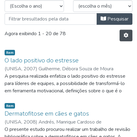
Pesquisar
Agora exibindo
1 - 20 de 78
Item
O lado positivo do estresse
(
UNISA,
2007
)
Guilherme, Débora Souza de Moura
A pesquisa realizada enfatiza o lado positivo do estresse
para líderes de equipes, a possibilidade de transformá-lo
em ferramenta motivacional, definições sobre o que é o
estresse, o lado positivo e negativo, agentes estressores,
situações que levam ao estresse, doenças que podem ser
Item
geradas se não for percebido e tratado a tempo, como o
Dermatofitose em cães e gatos
líder pode administrá-lo em seu dia-a-dia para torná-la uma
(
UNISA,
2008
)
Andrés, Manrique Cardoso de
ferramenta motivacional, a importância do líder conhecer o
O presente estudo procurou realizar um trabalho de revisão
assunto para administrá-lo primeiramente em sua vida e ter
bibliográfica sobre a dermatofitose em cães e gatos. A