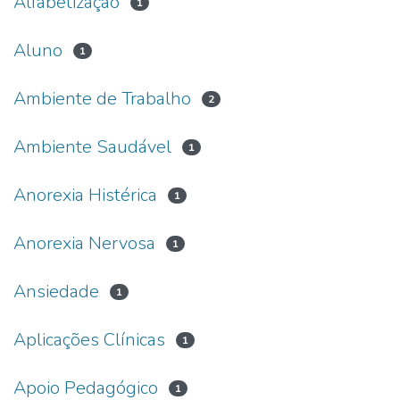
Alfabetização
1
Aluno
1
Ambiente de Trabalho
2
Ambiente Saudável
1
Anorexia Histérica
1
Anorexia Nervosa
1
Ansiedade
1
Aplicações Clínicas
1
Apoio Pedagógico
1