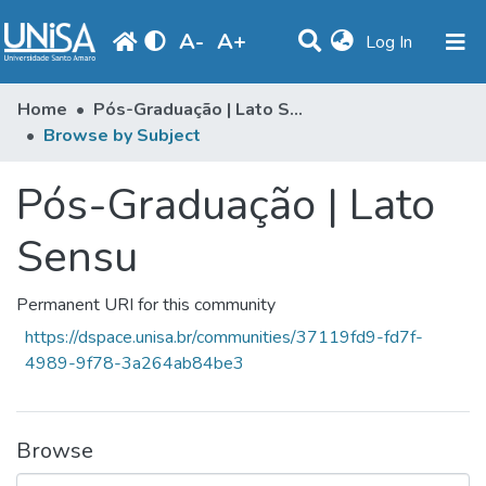
A
-
A
+
(current)
Log In
Communities & Collections
Home
Pós-Graduação | Lato Sensu
Browse by Subject
Browse
Pós-Graduação | Lato
Produção Docente
Library
Sensu
Periodicals
Permanent URI for this community
https://dspace.unisa.br/communities/37119fd9-fd7f-
4989-9f78-3a264ab84be3
Browse