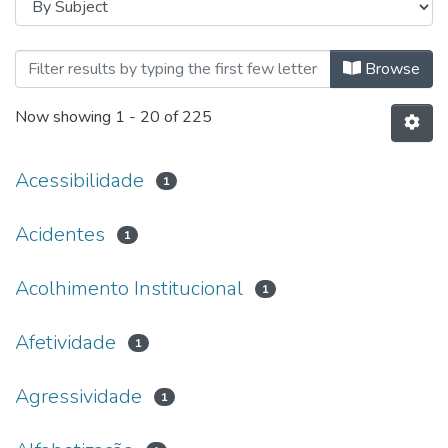
Browsing Pós-Graduação | Lato Se
Browse
Now showing
1 - 20 of 225
Acessibilidade
1
Acidentes
1
Acolhimento Institucional
1
Afetividade
1
Agressividade
1