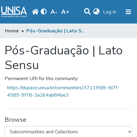
A
-
A
+
(current)
Log In
Communities & Collections
Home
Pós-Graduação | Lato Sensu
Statistics
Pós-Graduação | Lato
Browse
Sensu
Produção Docente
Permanent URI for this community
Library
https://dspace.unisa.br/communities/37119fd9-fd7f-
Periodicals
4989-9f78-3a264ab84be3
Browse