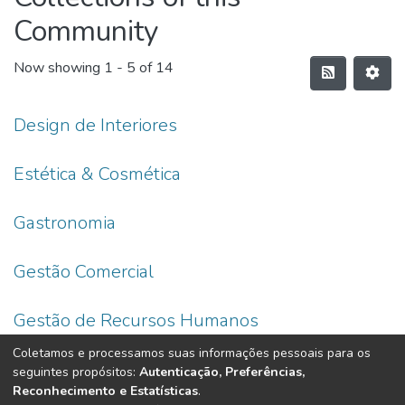
Community
Now showing
1 - 5 of 14
Design de Interiores
Estética & Cosmética
Gastronomia
Gestão Comercial
Gestão de Recursos Humanos
Coletamos e processamos suas informações pessoais para os
(current)
seguintes propósitos:
Autenticação, Preferências,
«
1
2
3
»
Reconhecimento e Estatísticas
.