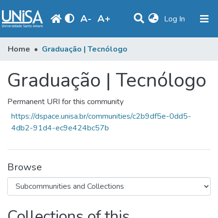
A
-
A
+
(current)
Log In
Statistics
Home
Graduação | Tecnólogo
Communities & Collections
Graduação | Tecnólogo
Browse
Permanent URI for this community
Produção Docente
https://dspace.unisa.br/communities/c2b9df5e-0dd5-
Library
4db2-91d4-ec9e424bc57b
Periodicals
Browse
Collections of this