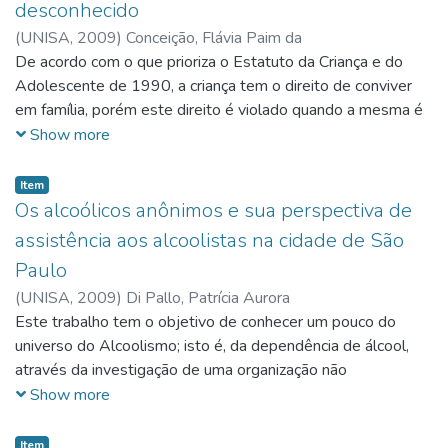
desconhecido
fragilidade, ampliando o foco sobre a mesma, ou seja,
mundo, gênero, movimentos sociais, direitos reprodutivos e
(
UNISA,
2009
)
Conceição, Flávia Paim da
trabalhar com a escuta da família. Não se deve olhar a
saúde.
De acordo com o que prioriza o Estatuto da Criança e do
família de forma fragmentada, mas trabalhar com o conjunto
Adolescente de 1990, a criança tem o direito de conviver
de seus membros: se um deles está precisando de
em família, porém este direito é violado quando a mesma é
assistência sua família estará também.
entregue pela mãe ao Juiz da Vara da Infância e Juventude
Show more
porque dentre as inúmeras dificuldades enfrentadas pela
família, os pais já não se sentem seguros e julgam não haver
Item
condições suficientes para cuidar de seus filhos. A criança
Os alcoólicos anônimos e sua perspectiva de
em geral é abrigada até que sua família seja fortalecida
assistência aos alcoolistas na cidade de São
através de Políticas Públicas que resguardem este direito e
Paulo
o seu retorno ao lar seja garantido. O problema ocorre
(
UNISA,
2009
)
Di Pallo, Patrícia Aurora
quando isso não acontece e a criança acaba sendo adotada
Este trabalho tem o objetivo de conhecer um pouco do
por um casal estrangeiro.
universo do Alcoolismo; isto é, da dependência de álcool,
através da investigação de uma organização não
governamental, que ao longo dos anos, vem se dedicando
Show more
ao tratamento dos dependentes de álcool ou alcoolistas, os
Alcoólicos Anônimos. Para isso, o estudo pretende elucidar
Item