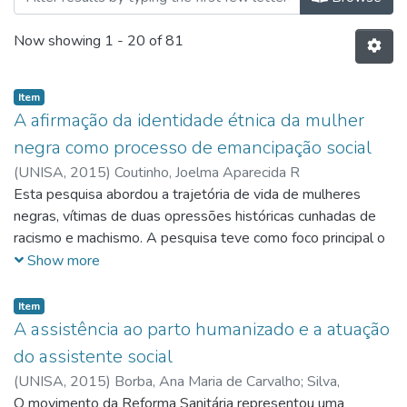
Now showing
1 - 20 of 81
Item
A afirmação da identidade étnica da mulher
negra como processo de emancipação social
(
UNISA,
2015
)
Coutinho, Joelma Aparecida R
Esta pesquisa abordou a trajetória de vida de mulheres
negras, vítimas de duas opressões históricas cunhadas de
racismo e machismo. A pesquisa teve como foco principal o
cabelo crespo, sendo este um dos maiores símbolos da
Show more
identidade negra, porém, oprimido pelos padrões de beleza
machistas e racistas. Foi possível compreender como a
Item
militância política de mulheres negras pode contribuir com a
A assistência ao parto humanizado e a atuação
quebra de padrões acerca de suas identidades e auxiliar na
do assistente social
compreensão do contexto sócio histórico em que estão
(
UNISA,
2015
)
Borba, Ana Maria de Carvalho
;
Silva,
inseridas. Sendo realizada pesquisa de campo junto a
Anderson Nunes da
O movimento da Reforma Sanitária representou uma
;
Cordeiro, Maria Luiza Vieira da Silva
;