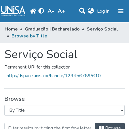
A
-
A
+
(current)
Log In
Communities & Collections
Home
Graduação | Bacharelado
Serviço Social
Browse by Title
Browse
Serviço Social
Produção Docente
Library
Permanent URI for this collection
Periodicals
http://dspace.unisa.br/handle/123456789/610
Browse
Browsing Serviço Social by Title
Browse