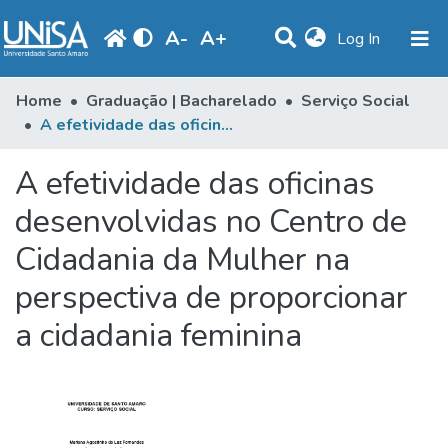
A
-
A
+
(current)
Log In
Communities & Collections
Home
Graduação | Bacharelado
Serviço Social
A efetividade das oficinas desenvolvidas no Centro de Cidadania da Mulher na perspectiva de proporcionar a cidadania feminina
Statistics
A efetividade das oficinas
Browse
desenvolvidas no Centro de
Produção Docente
Cidadania da Mulher na
Library
perspectiva de proporcionar
Periodicals
a cidadania feminina