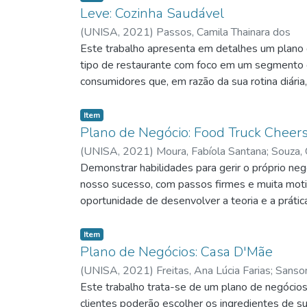
Leve: Cozinha Saudável
(
UNISA,
2021
)
Passos, Camila Thainara dos
Este trabalho apresenta em detalhes um plano 
tipo de restaurante com foco em um segmento 
consumidores que, em razão da sua rotina diária,
mas que mesmo assim buscam manter uma alime
Item
Plano de Negócio: Food Truck Cheer
(
UNISA,
2021
)
Moura, Fabíola Santana
;
Souza, 
Demonstrar habilidades para gerir o próprio 
nosso sucesso, com passos firmes e muita motiv
oportunidade de desenvolver a teoria e a práti
Item
Plano de Negócios: Casa D'Mãe
(
UNISA,
2021
)
Freitas, Ana Lúcia Farias
;
Sanson
Este trabalho trata-se de um plano de negócios
clientes poderão escolher os ingredientes de sua