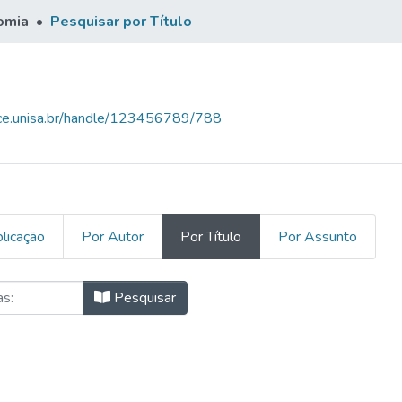
omia
Pesquisar por Título
ace.unisa.br/handle/123456789/788
licação
Por Autor
Por Título
Por Assunto
r Título
Pesquisar