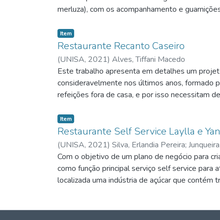
merluza), com os acompanhamento e guarnições
Item
Restaurante Recanto Caseiro
(
UNISA,
2021
)
Alves, Tiffani Macedo
Este trabalho apresenta em detalhes um proj
consideravelmente nos últimos anos, formado por
refeições fora de casa, e por isso necessitam
natal com mais qualidade.
Item
Restaurante Self Service Laylla e Ya
(
UNISA,
2021
)
Silva, Erlandia Pereira
;
Junqueira
Com o objetivo de um plano de negócio para cri
como função principal serviço self service par
localizada uma indústria de açúcar que contém
Através de uma pesquisa no local foi percebid
a comunidade em geral.