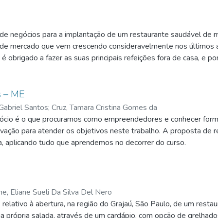
de negócios para a implantação de um restaurante saudável de 
de mercado que vem crescendo consideravelmente nos últimos an
 é obrigado a fazer as suas principais refeições fora de casa, e p
ntação mais saudável e com mais qualidade.
s – ME
Gabriel Santos
;
Cruz, Tamara Cristina Gomes da
negócio é o que procuramos como empreendedores e conhecer for
ação para atender os objetivos neste trabalho. A proposta de re
ca, aplicando tudo que aprendemos no decorrer do curso.
e, Eliane Sueli Da Silva Del Nero
 relativo à abertura, na região do Grajaú, São Paulo, de um rest
 própria salada, através de um cardápio, com opção de grelhados (