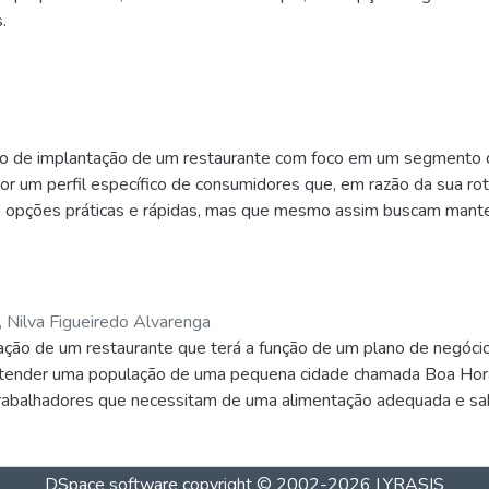
.
eto de implantação de um restaurante com foco em um segmento
 um perfil específico de consumidores que, em razão da sua rotina
 de opções práticas e rápidas, mas que mesmo assim buscam mante
n
, Nilva Figueiredo Alvarenga
ação de um restaurante que terá a função de um plano de negócio
a atender uma população de uma pequena cidade chamada Boa Hora 
 trabalhadores que necessitam de uma alimentação adequada e sa
o que seria um bom negócio um restaurante nesse segmento não s
DSpace software
copyright © 2002-2026
LYRASIS