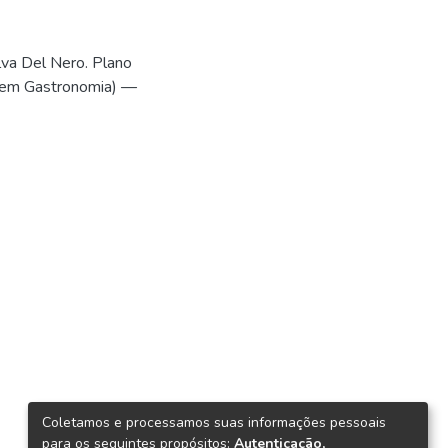
lva Del Nero. Plano
o em Gastronomia) —
Coletamos e processamos suas informações pessoais
para os seguintes propósitos:
Autenticação,