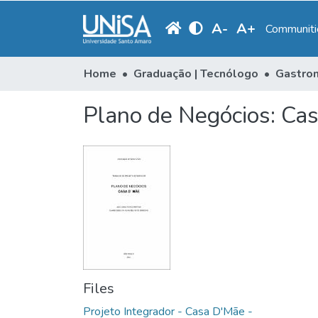
A
-
A
+
Communitie
Home
Graduação | Tecnólogo
Gastro
Plano de Negócios: Ca
Files
Projeto Integrador - Casa D'Mãe -