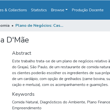
s & Collections
Statistics
Browse
Produção Docente
nomia
Plano de Negócios: Casa D'Mãe
sa D'Mãe
Abstract
Este trabalho trata-se de um plano de negócios relativo à
do Grajaú, São Paulo, de um restaurante de comida natur
os clientes poderão escolher os ingredientes de sua própr
de um cardápio, com opção de grelhados (carne bovina, suín
cação e merluza), com os acompanhamento e guarnições.
Keywords
Comida Natural
,
Diagnósticos do Ambiente
,
Plano Finance
Empreendimento