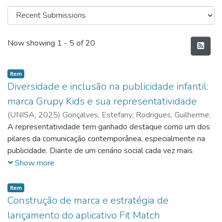
Recent Submissions
Now showing
1 - 5 of 20
Item
Diversidade e inclusão na publicidade infantil:
marca Grupy Kids e sua representatividade
(
UNISA,
2025
)
Gonçalves, Estefany
;
Rodrigues, Guilherme
;
Di Monaco, Juliana
A representatividade tem ganhado destaque como um dos
;
Ossério, Larissa
;
Alves, Raquel
;
Cruz,
Yasmin
pilares da comunicação contemporânea, especialmente na
publicidade. Diante de um cenário social cada vez mais
atento às pautas de diversidade e inclusão, torna-se
Show more
essencial que as marcas, inclusive as voltadas ao público
infantil, assumam um papel ativo na construção de narrativas
Item
mais plurais. A infância é uma fase crucial para a formação de
Construção de marca e estratégia de
valores, e a maneira como as marcas se posicionam pode
lançamento do aplicativo Fit Match