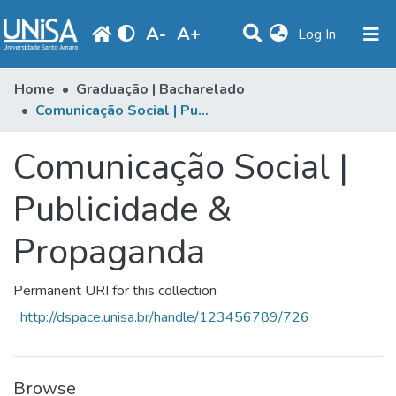
A
-
A
+
(current)
Log In
Communities & Collections
Home
Graduação | Bacharelado
Comunicação Social | Publicidade & Propaganda
Statistics
Comunicação Social |
Browse
Produção Docente
Publicidade &
Library
Propaganda
Periodicals
Permanent URI for this collection
http://dspace.unisa.br/handle/123456789/726
Browse