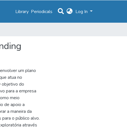
Library
Periodicals
Log In
nding
senvolver um plano
que atua no
 objetivo do
ivo para a empresa
 como meio
o de apoio a
horar a maneira da
s para o público alvo.
xploratória através