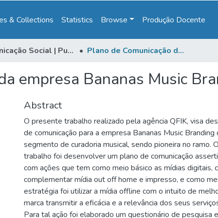
s & Collections
Statistics
Browse
Produção Docente
Comunicação Social | Publicidade & Propaganda
Plano de Comunicação da empresa Bananas Music Branding
 da empresa Bananas Music Bra
Abstract
O presente trabalho realizado pela agência QFIK, visa de
de comunicação para a empresa Bananas Music Branding 
segmento de curadoria musical, sendo pioneira no ramo. O
trabalho foi desenvolver um plano de comunicação assert
com ações que tem como meio básico as mídias digitais,
complementar mídia out off home e impresso, e como mei
estratégia foi utilizar a mídia offline com o intuito de mel
marca transmitir a eficácia e a relevância dos seus serviço
Para tal ação foi elaborado um questionário de pesquisa e