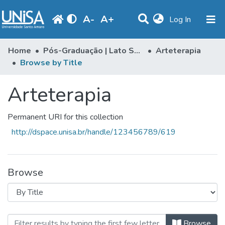
A
-
A
+
(current)
Log In
Communities & Collections
Home
Pós-Graduação | Lato Sensu
Arteterapia
Browse by Title
Browse
Arteterapia
Produção Docente
Library
Permanent URI for this collection
Periodicals
http://dspace.unisa.br/handle/123456789/619
Browse
Browsing Arteterapia by Title
Browse