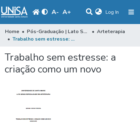
A
-
A
+
(current)
Log In
Communities & Collections
Home
Pós-Graduação | Lato Sensu
Arteterapia
Trabalho sem estresse: a criação como um novo
Statistics
Trabalho sem estresse: a
Browse
criação como um novo
Produção Docente
Library
Periodicals