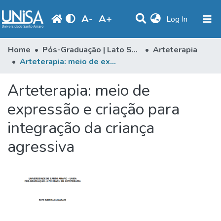
A
-
A
+
(current)
Log In
Communities & Collections
Home
Pós-Graduação | Lato Sensu
Arteterapia
Arteterapia: meio de expressão e criação para integração da criança agressiva
Statistics
Arteterapia: meio de
Browse
expressão e criação para
Produção Docente
integração da criança
Library
agressiva
Periodicals