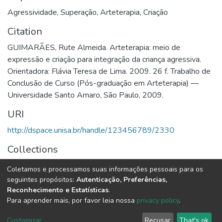
Agressividade
,
Superação
,
Arteterapia
,
Criação
Citation
GUIMARÃES, Rute Almeida. Arteterapia: meio de
expressão e criação para integração da criança agressiva.
Orientadora: Flávia Teresa de Lima. 2009. 26 f. Trabalho de
Conclusão de Curso (Pós-graduação em Arteterapia) —
Universidade Santo Amaro, São Paulo, 2009.
URI
http://dspace.unisa.br/handle/123456789/2330
Collections
Arteterapia
Coletamos e processamos suas informações pessoais para os
seguintes propósitos:
Autenticação, Preferências,
Full item page
Reconhecimento e Estatísticas
.
Para aprender mais, por favor leia nossa
privacy policy
.
DSpace software
copyright © 2002-2026
LYRASIS
Customizar
Recusar
That's ok