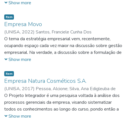
uma gestão de pessoas baseada em processos
Show more
estratégicos que estão alinhados com o planejamento e as
metas da empresa. O projeto esta pautado em apresentar
Item
conceitos do que é o RH estratégico, utilizar a empresa
Empresa Movo
escolhida como exemplo de praticas assertivas nesse
(
UNISA,
2022
)
Santos, Franciele Cunha Dos
modelo de gestão e mostrar como elas podem contribuir
O tema da estratégia empresarial vem, recentemente,
para o progresso da organização e dos colaboradores
ocupando espaço cada vez maior na discussão sobre gestão
empresarial. Na verdade, a discussão sobre a formulação de
estratégias que possam nortear os caminhos a serem
Show more
trilhados pelas organizações de negócios, remonta aos anos
cinquenta e sessenta do século vinte, quando, tanto no
Item
âmbito acadêmico, como no próprio seio das organizações,
Empresa Natura Cosméticos S.A.
começaram a surgir esforços no sentido de produzir algum
(
UNISA,
2017
)
Pessoa, Alcione
;
Silva, Ana Edigleuba de
tipo de sistematização sobre o assunto.
Miranda Forte
O Projeto Integrador é uma pesquisa voltada à análise dos
;
Nascimento, Camila Nogueira Santos
;
Paiva,
Eva Vanusa de Oliveira
processos gerenciais da empresa, visando sistematizar
;
Santos, Maria Nildes dos
todos os conhecimentos ao longo do curso, pondo então a
vivência com a prática profissional, aplicando, desta forma,
Show more
em empresas reais.