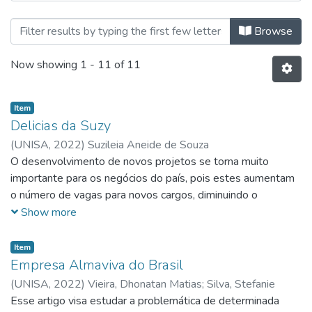
Browsing Gestão de Recursos Hum
Browse
Now showing
1 - 11 of 11
Item
Delicias da Suzy
(
UNISA,
2022
)
Suzileia Aneide de Souza
O desenvolvimento de novos projetos se torna muito
importante para os negócios do país, pois estes aumentam
o número de vagas para novos cargos, diminuindo o
desemprego e movimentando a economia do mesmo,
Show more
contribuindo assim de forma significativa para o crescimento
e aumento da riqueza brasileira. Entretanto para que o país e
Item
a população brasileira sejam beneficiados a figura do
Empresa Almaviva do Brasil
empreendedor se torna imprescindível, pois o mesmo se
(
UNISA,
2022
)
Vieira, Dhonatan Matias
;
Silva, Stefanie
dispõe a sair de sua zona de conforto, muitas vezes
Nascimento da
Esse artigo visa estudar a problemática de determinada