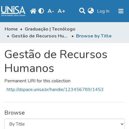
A
-
A
+
(current)
Log In
Communities & Collections
Home
Graduação | Tecnólogo
Gestão de Recursos Humanos
Browse by Title
Browse
Gestão de Recursos
Produção Docente
Library
Humanos
Periodicals
Permanent URI for this collection
http://dspace.unisa.br/handle/123456789/1453
Browse