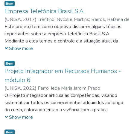
Item
Empresa Telefónica Brasil S.A.
(
UNISA,
2017
)
Trentino, Nycolle Martins
;
Barros, Rafaela de
Brito
Este projeto tem como objetivo discorrer alguns tópicos
;
Martins, Sheila Silva
;
Crisostomo, Valéria Onorato
;
Xavier, Vania Gomes
importantes sobre a empresa Telefônica Brasil S.A.
Mediante a eles temos o controle e a situação atual da
empresa, podendo chegar a conclusões de como a mesma
Show more
se encontra em termos financeiros, de desenvolvimento,
sistemas integrados, ética e em gestão de pessoas. Com
Item
isso, podemos observar todos os pontos positivos e
Projeto Integrador em Recursos Humanos -
negativos da empresa, pois temos amplo conhecimento de
módulo 6
seus funcionamentos internos e de como são executados os
(
UNISA,
2022
)
Ferro, Ieda Maria Jardim Prado
serviços
O Projeto integrador articula as competências, visando
sistematizar todos os conhecimentos adquiridos ao longo
do curso, colocando então a vivência com a pratica
profissional, aplicando dessa forma em empresas reais. O
Show more
projeto possibilita a visão crítica e integrada dos
conhecimentos, buscando a constante inovação, adaptação e
Item