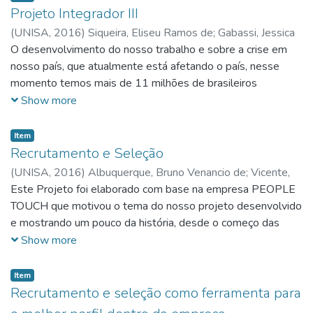
identificação de oportunidades e alternativas na situação
Projeto Integrador III
problema proposta mediante empresa escolhida para
(
UNISA,
2016
)
Siqueira, Eliseu Ramos de
;
Gabassi, Jessica
estudo.
Silva
O desenvolvimento do nosso trabalho e sobre a crise em
;
Moreno, Josimara Roberta Reis
;
Santos, Nilzilene da
Silva
nosso país, que atualmente está afetando o país, nesse
;
Souza, Viviana Alves
momento temos mais de 11 milhões de brasileiros
desempregados. Essa crise está causando vários
Show more
transtornos financeiros ao país, as empresas estão
contratando menos e várias outras não estão investindo no
Item
mercado com medo de perder o que tem, os empresários
Recrutamento e Seleção
estão aguardando o melhor momento para iniciarem novos
(
UNISA,
2016
)
Albuquerque, Bruno Venancio de
;
Vicente,
projetos, em busca de mostrar como as grandes empresas
Jaqueline Jozefa Tereza
Este Projeto foi elaborado com base na empresa PEOPLE
;
Araújo, Natalia Pereira de
;
Lima,
estão agindo. De acordo com Silva (2005, p.27) as
Thays Palladini da Silva
TOUCH que motivou o tema do nosso projeto desenvolvido
;
Almeida, Wellington de Souza
organizações proativas estão fazendo surgir um novo
e mostrando um pouco da história, desde o começo das
conceito: o de Gestão de pessoas através do sistema de
suas atividades empresariais iniciadas no ano de 2015 até o
Show more
Competências, uma tendência que está mudando
presente momento. Apresentando dados curiosos sobre
rapidamente a maneira de se administrar pessoas e
essa empresa e fazendo a junção entre a teoria, prática e
Item
processos.
conceito das matérias do curso de Gestão de Recursos
Recrutamento e seleção como ferramenta para
Humanos, da Universidade de Santo Amaro – UNISA no