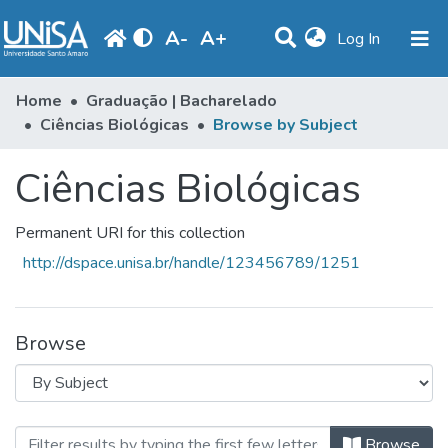
A
-
A
+
(current)
Log In
Communities & Collections
Home
Graduação | Bacharelado
Ciências Biológicas
Browse by Subject
Browse
Ciências Biológicas
Produção Docente
Library
Permanent URI for this collection
Periodicals
http://dspace.unisa.br/handle/123456789/1251
Browse
Browsing Ciências Biológicas by S
Browse