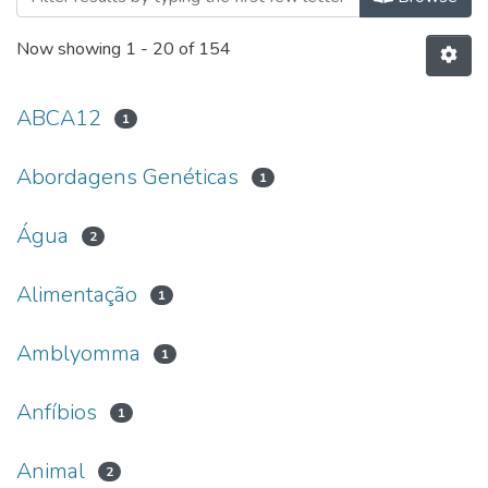
Now showing
1 - 20 of 154
ABCA12
1
Abordagens Genéticas
1
Água
2
Alimentação
1
Amblyomma
1
Anfíbios
1
Animal
2