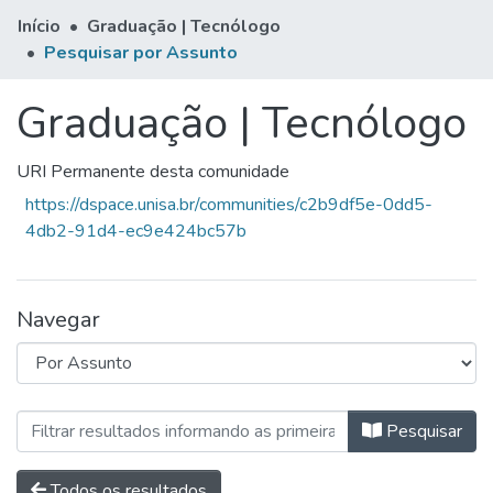
Início
Graduação | Tecnólogo
Pesquisar por Assunto
Graduação | Tecnólogo
URI Permanente desta comunidade
https://dspace.unisa.br/communities/c2b9df5e-0dd5-
4db2-91d4-ec9e424bc57b
Navegar
Navegando Graduação | Tecnólogo
Pesquisar
Todos os resultados