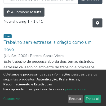
All browse results
Now showing
1 - 1 of 1
Item
Trabalho sem estresse: a criação como um
novo
(
UNISA,
2009
)
Pereira, Soraia Vieira
Este trabalho de pesquisa aborda dois temas distintos:
estresse causado no ambiente de trabalho e processos
criativos. Esses dois temas se entrelaçam quando a
Coletamos e processamos suas informações pessoais para os
pesquisa de campo, realizada com funcionários de uma
Show more
seguintes propósitos:
Autenticação, Preferências,
determinada instituição, mostra que, através da arteterapia,
Reconhecimento e Estatísticas
.
Para aprender mais, por favor leia nossa
privacy policy
.
o exercício da criatividade pode influenciar no estresse
causado pelo trabalho, minimizando seus efeitos, por
DSpace software
copyright © 2002-2026
LYRASIS
Customizar
Recusar
That's ok
conseqüência melhorando a relação interpessoal e atuando
Cookie settings
Send Feedback