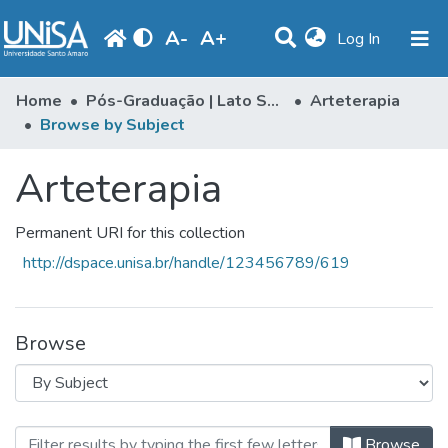
A
-
A
+
(current)
Log In
Communities & Collections
Home
Pós-Graduação | Lato Sensu
Arteterapia
Browse by Subject
Browse
Arteterapia
Produção Docente
Library
Permanent URI for this collection
Periodicals
http://dspace.unisa.br/handle/123456789/619
Browse
Browsing Arteterapia by Subject "
Browse