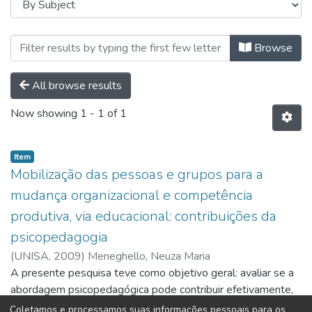
Browsing Pós-Graduação | Lato Se
Browse
All browse results
Now showing
1 - 1 of 1
Item
Mobilização das pessoas e grupos para a
mudança organizacional e competência
produtiva, via educacional: contribuições da
psicopedagogia
(
UNISA,
2009
)
Meneghello, Neuza Maria
A presente pesquisa teve como objetivo geral: avaliar se a
abordagem psicopedagógica pode contribuir efetivamente,
por vias educacionais, com a mobilização das pessoas e
Coletamos e processamos suas informações pessoais para os