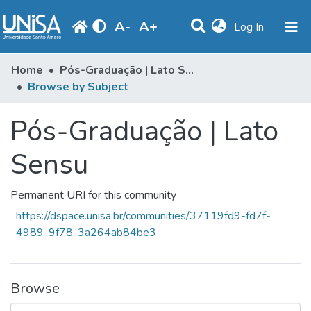
A
-
A
+
(current)
Log In
Communities & Collections
Home
Pós-Graduação | Lato Sensu
Browse by Subject
Browse
Pós-Graduação | Lato
Produção Docente
Library
Sensu
Periodicals
Permanent URI for this community
https://dspace.unisa.br/communities/37119fd9-fd7f-
4989-9f78-3a264ab84be3
Browse