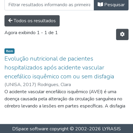
Navegando Mestrado em Ciências d
Pesquisar
Todos os resultados
Agora exibindo
1 - 1 de 1
Item
Evolução nutricional de pacientes
hospitalizados após acidente vascular
encefálico isquêmico com ou sem disfagia
(
UNISA,
2017
)
Rodrigues, Clara
O acidente vascular encefálico isquêmico (AVEI) é uma
doença causada pela alteração da circulação sanguínea no
cérebro levando a lesões em partes específicas. A disfagia
orofaríngea e a desnutrição acometem os pacientes com
AVEI em 37 a 78% e em 35 a 67% dos casos,
respectivamente. A avaliação do estado nutricional (A.N.)
DSpace software
copyright © 2002-2026
LYRASIS