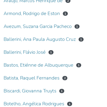
Araújo, Marcos Henrique de
2
Armond, Rodrigo de Eston
1
Avezum, Suzana Garcia Pacheco
1
Ballerini, Ana Paula Augusto Cruz
1
Ballerini, Flávio José
1
Bastos, Etiénne de Albuquerque
1
Batista, Raquel Fernandes
2
Biscardi, Giovanna Truyts
1
Botelho, Angélica Rodrigues
1