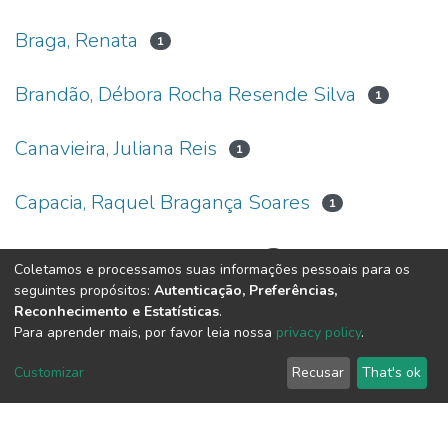
Braga, Renata
1
Brandão, Débora Rocha Resende Silva
1
Canavieira, Juliana Reis
1
Capacia, Raquel Bragança Soares
1
Carmo, Gabriela Pereira do
1
Coletamos e processamos suas informações pessoais para os
seguintes propósitos:
Autenticação, Preferências,
Carone, Railda Alves da Silva
Reconhecimento e Estatísticas
.
2
Para aprender mais, por favor leia nossa
privacy policy
.
(current)
«
1
2
3
4
5
6
7
8
»
Customizar
Recusar
That's ok
DSpace software
copyright © 2002-2026
LYRASIS