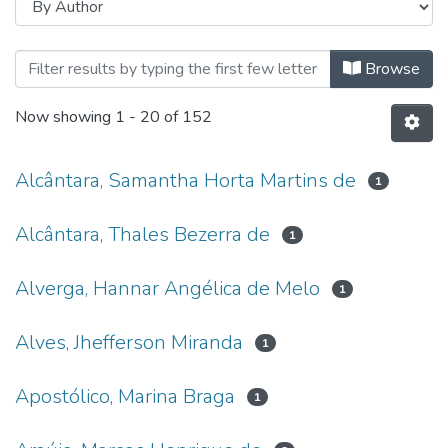
Browsing Mestrado em Ciências d
Browse
Now showing
1 - 20 of 152
Alcântara, Samantha Horta Martins de
1
Alcântara, Thales Bezerra de
1
Alverga, Hannar Angélica de Melo
1
Alves, Jhefferson Miranda
1
Apostólico, Marina Braga
1