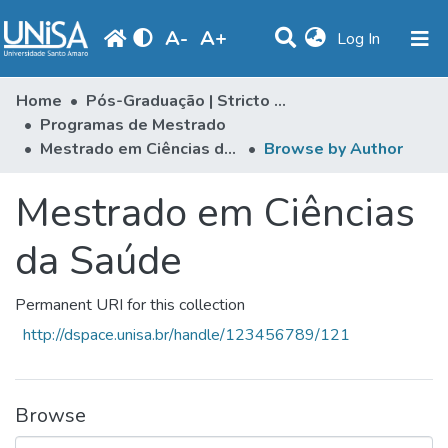
A
-
A
+
(current)
Log In
Communities & Collections
Home
Pós-Graduação | Stricto Sensu
Programas de Mestrado
Browse
Mestrado em Ciências da Saúde
Browse by Author
Produção Docente
Mestrado em Ciências
Library
da Saúde
Periodicals
Permanent URI for this collection
http://dspace.unisa.br/handle/123456789/121
Browse