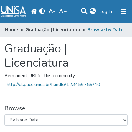
A
-
A
+
(current)
Log In
Communities & Collections
Home
Graduação | Licenciatura
Browse by Date
Browse
Graduação |
Produção Docente
Licenciatura
Library
Permanent URI for this community
Periodicals
http://dspace.unisa.br/handle/123456789/40
Browse