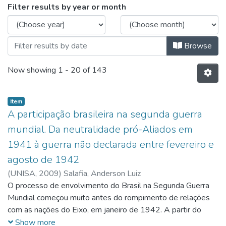
Browsing Graduação | Licenciatura
Filter results by year or month
Browse
Now showing
1 - 20 of 143
Item
A participação brasileira na segunda guerra
mundial. Da neutralidade pró-Aliados em
1941 à guerra não declarada entre fevereiro e
agosto de 1942
(
UNISA,
2009
)
Salafia, Anderson Luiz
O processo de envolvimento do Brasil na Segunda Guerra
Mundial começou muito antes do rompimento de relações
com as nações do Eixo, em janeiro de 1942. A partir do
momento em que foi implantado o Estado Novo no Brasil,
Show more