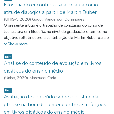
para levantamento dos dados. Os resultados demonstraram
Filosofia do encontro: a sala de aula como
mudanças significativas, elas ainda continuam a ocupar os
que a educação dialógica proposta por Buber visa superar as
mesmos postos.
atitude dialógica a partir de Martin Buber
relações meramente coisificadas e mecanizadas da
atualidade, com intuito de contribuir para o desenvolvimento
(
UNISA,
2020
)
Godoi, Vânderson Domingues
de uma nova comunidade global que valorize verdadeiros
O presente artigo é o trabalho de conclusão do curso de
encontros entre pessoas e se torne mais humanizada.
licenciatura em filosofia, no nível de graduação e tem como
objetivo refletir sobre a contribuição de Martin Buber para o
ensino de filosofia. Dessa maneira, buscou se contextualizar
Show more
os desafios da educação na sociedade contemporânea e o
papel da filosofia na formação dos discentes. O trabalho
Item
discorreu sobre os principais aspectos da filosofia do
Análise do conteúdo de evolução em livros
encontro, a biografia de Martin Buber e a atitude dialógica
didáticos do ensino médio
em sala de aula na relação professor e aluno. A metodologia
(
Unisa,
2020
)
Marcrucci, Carla
utilizada constou na adoção da pesquisa bibliográfica e de
fontes secundárias tais como livros, artigos e periódicos
Item
para levantamento dos dados. Os resultados demonstraram
Avaliação de conteúdo sobre o destino da
que a educação dialógica proposta por Buber visa superar as
glicose na hora de comer e entre as refeições
relações meramente coisificadas e mecanizadas da
atualidade, com intuito de contribuir para o desenvolvimento
em livros didáticos do ensino médio