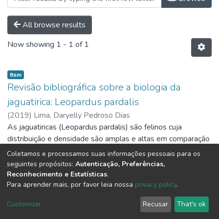
All browse results
Now showing
1 - 1 of 1
Item
Revisão bibliográfica sobre a biologia da
jaguatirica: Leopardus pardalis
(
2019
)
Lima, Daryelly Pedroso Dias
As jaguatiricas (Leopardus pardalis) são felinos cuja
distribuição e densidade são amplas e altas em comparação
aos demais felinos, possuindo uma boa versatilidade de
Coletamos e processamos suas informações pessoais para os
adaptação, e assim como a maioria dos felinos, são animais
Show more
seguintes propósitos:
Autenticação, Preferências,
discretos com hábitos noturnos.
Reconhecimento e Estatísticas
.
Para aprender mais, por favor leia nossa
privacy policy
.
DSpace software
copyright © 2002-2026
LYRASIS
Customizar
Recusar
That's ok
Cookie settings
Send Feedback