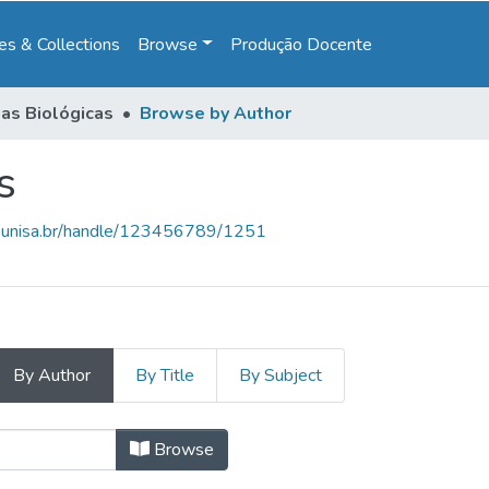
s & Collections
Browse
Produção Docente
ias Biológicas
Browse by Author
s
e.unisa.br/handle/123456789/1251
By Author
By Title
By Subject
cas by Author "Chagas, Greiziele da
Browse