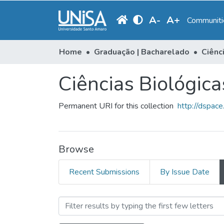
A
-
A
+
Communitie
Home
Graduação | Bacharelado
Ciênc
Ciências Biológica
Permanent URI for this collection
http://dspac
Browse
Recent Submissions
By Issue Date
Browsing Ciências Biológi