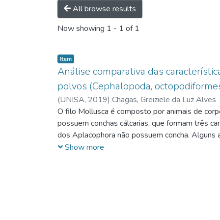
All browse results
Now showing
1 - 1 of 1
Item
Análise comparativa das característi
polvos (Cephalopoda, octopodiforme
(
UNISA,
2019
)
Chagas, Greiziele da Luz Alves
O filo Mollusca é composto por animais de corp
possuem conchas cálcarias, que formam três cam
dos Aplacophora não possuem concha. Alguns as
de um pé muscular, grande e achatado que se l
Show more
alguns moluscos cresce e forma lobos musculare
cavidade do manto. Os moluscos podem se alimen
é completo, e a digestão extracelular ocorre n
sistema hemal formado por um coração, alguns v
moluscos contam com tentáculos cefálicos que p
um par de olhos grandes e na cavidade do mant