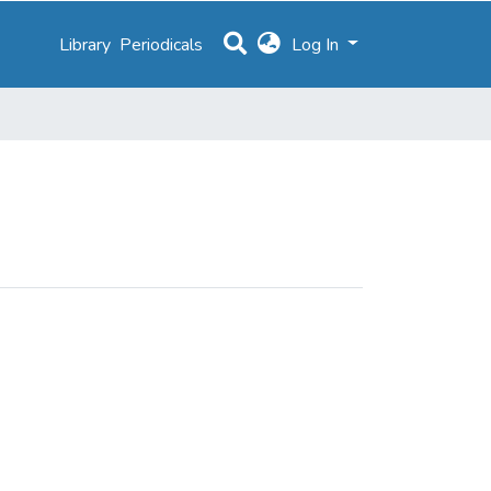
Library
Periodicals
Log In
 Luz Alves"