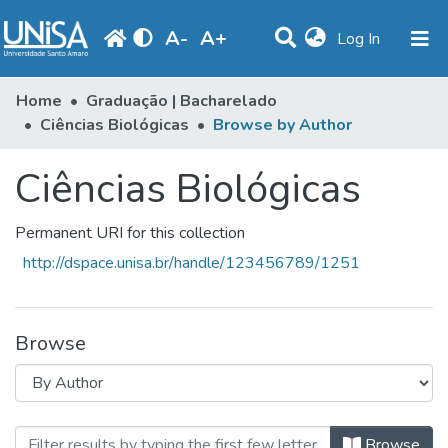
A
-
A
+
(current)
Log In
Communities & Collections
Home
Graduação | Bacharelado
Ciências Biológicas
Browse by Author
Browse
Ciências Biológicas
Produção Docente
Library
Permanent URI for this collection
Periodicals
http://dspace.unisa.br/handle/123456789/1251
Browse
Browsing Ciências Biológicas by Au
Browse