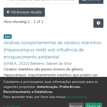
All browse results
Now showing
1 - 1 of 1
Item
Análise comportamental de cavalos-marinhos
(Hippocampus reidi) sob influência de
enriquecimento ambiental
(
UNISA,
2022
)
Barbiero, Gabriel da Silva
Cavalos-marinhos são peixes ósseos do gênero
Hippocampus, majoritariamente marinhos que podem ser
encontrados em ambientes de mangues e recifes de corais.
Coletamos e processamos suas informações pessoais para os
Conhecidos principalmente pela morfologia diferenciada que
Show more
seguintes propósitos:
Autenticação, Preferências,
Reconhecimento e Estatísticas
.
assemelha-se a um cavalo devido ao seu focinho alongado,
Para aprender mais, por favor leia nossa
privacy policy
.
sua parte posterior alonga-se como uma grande cauda
usada para se fixar e uma única nadadeira dorsal para
DSpace software
copyright © 2002-2026
LYRASIS
Customizar
Recusar
That's ok