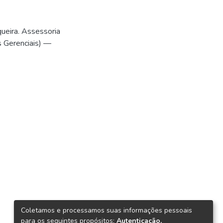
ueira. Assessoria
 Gerenciais) —
Coletamos e processamos suas informações pessoais
para os seguintes propósitos:
Autenticação,