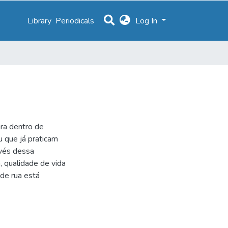
Library
Periodicals
Log In
ira dentro de
u que já praticam
vés dessa
, qualidade de vida
 de rua está