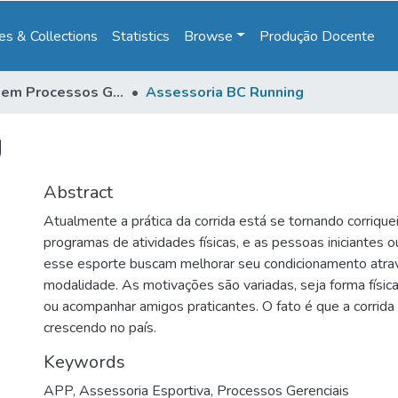
s & Collections
Statistics
Browse
Produção Docente
Gestão em Processos Gerenciais
Assessoria BC Running
g
Abstract
Atualmente a prática da corrida está se tornando corrique
programas de atividades físicas, e as pessoas iniciantes o
esse esporte buscam melhorar seu condicionamento atra
modalidade. As motivações são variadas, seja forma física
ou acompanhar amigos praticantes. O fato é que a corrida
crescendo no país.
Keywords
APP
,
Assessoria Esportiva
,
Processos Gerenciais