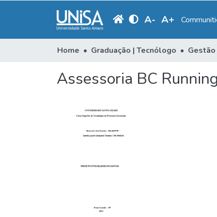
A
-
A
+
Communitie
Home
Graduação | Tecnólogo
Assessoria BC Runnin