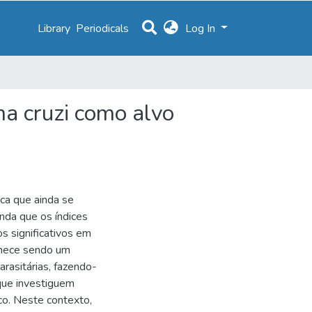
Library
Periodicals
Log In
ma cruzi como alvo
a que ainda se
inda que os índices
s significativos em
manece sendo um
rasitárias, fazendo-
que investiguem
co. Neste contexto,