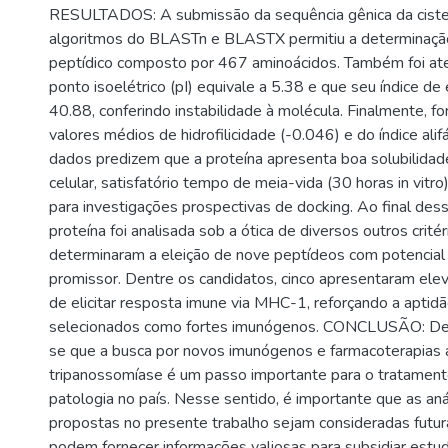
RESULTADOS: A submissão da sequência gênica da ciste
algoritmos do BLASTn e BLASTX permitiu a determinaçã
peptídico composto por 467 aminoácidos. Também foi at
ponto isoelétrico (pI) equivale a 5.38 e que seu índice de
40.88, conferindo instabilidade à molécula. Finalmente, f
valores médios de hidrofilicidade (-0.046) e do índice alifá
dados predizem que a proteína apresenta boa solubilida
celular, satisfatório tempo de meia-vida (30 horas in vitro
para investigações prospectivas de docking. Ao final des
proteína foi analisada sob a ótica de diversos outros crité
determinaram a eleição de nove peptídeos com potencial
promissor. Dentre os candidatos, cinco apresentaram ele
de elicitar resposta imune via MHC-1, reforçando a apti
selecionados como fortes imunógenos. CONCLUSÃO: Des
se que a busca por novos imunógenos e farmacoterapias a
tripanossomíase é um passo importante para o tratamen
patologia no país. Nesse sentido, é importante que as análi
propostas no presente trabalho sejam consideradas futur
podem fornecer informações valiosas para subsidiar estu