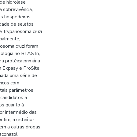
de hidrolase
a sobrevivência,
os hospedeiros.
idade de seletos
e Trypanosoma cruzi
ialmente,
nosoma cruzi foram
mologia no BLASTn,
a protéica primária
m Expasy e ProSite
nada uma série de
teicos com
 tais parâmetros
 candidatos a
os quanto à
or intermédio das
fim, a cisteíno-
gem a outras drogas
aconazol.