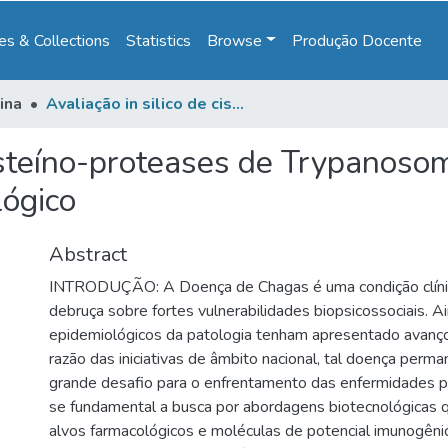
s & Collections
Statistics
Browse
Produção Docente
ina
Avaliação in silico de cisteíno-proteases de Trypanosoma cruzi como alvo imunogênico e farmacológico
cisteíno-proteases de Trypanoso
lógico
Abstract
INTRODUÇÃO: A Doença de Chagas é uma condição clínic
debruça sobre fortes vulnerabilidades biopsicossociais. A
epidemiológicos da patologia tenham apresentado avanço
razão das iniciativas de âmbito nacional, tal doença per
grande desafio para o enfrentamento das enfermidades pa
se fundamental a busca por abordagens biotecnológicas 
alvos farmacológicos e moléculas de potencial imunogêni