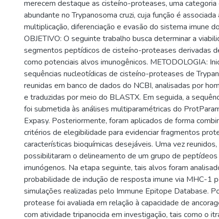
merecem destaque as cisteíno-proteases, uma categoria 
abundante no Trypanosoma cruzi, cuja função é associada 
multiplicação, diferenciação e evasão do sistema imune d
OBJETIVO: O seguinte trabalho busca determinar a viabil
segmentos peptídicos de cisteíno-proteases derivadas d
como potenciais alvos imunogênicos. METODOLOGIA: Inic
sequências nucleotídicas de cisteíno-proteases de Trypa
reunidas em banco de dados do NCBI, analisadas por ho
e traduzidas por meio do BLASTX. Em seguida, a sequênci
foi submetida às análises multiparamétricas do ProtPara
Expasy. Posteriormente, foram aplicados de forma combi
critérios de elegibilidade para evidenciar fragmentos pro
características bioquímicas desejáveis. Uma vez reunidos,
possibilitaram o delineamento de um grupo de peptídeos
imunógenos. Na etapa seguinte, tais alvos foram analisad
probabilidade de indução de resposta imune via MHC-1 p
simulações realizadas pelo Immune Epitope Database. Por 
protease foi avaliada em relação à capacidade de ancora
com atividade tripanocida em investigação, tais como o itr