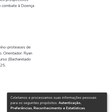
 no combate à Doença
teíno-proteases de
. Orientador: Ryan
Curso (Bacharelado
025.
Coletamos e processamos suas informações pessoais
para os seguintes propósitos:
Autenticação,
Preferências, Reconhecimento e Estatísticas
.