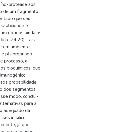
íno-protease aos
o de um fragmento
estado que seu
 estabilidade é
oram obtidos ainda os
tico (74.20). Tais
de em ambiente
) e pI apropriado
se processo, a
rios bioquímicos, que
 imunogênico
vada probabilidade
dão dos segmentos
se modo, conclui-
lternativas para a
to adequado da
ses in silico
amente, já que
dos prospectivos