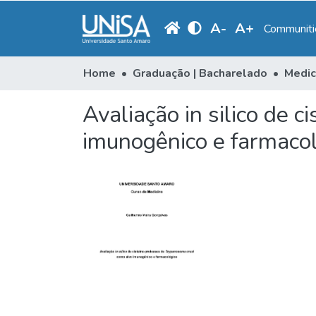
A
-
A
+
Communitie
Home
Graduação | Bacharelado
Medic
Avaliação in silico de 
imunogênico e farmaco