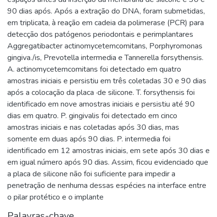
90 dias após. Após a extração do DNA, foram submetidas,
em triplicata, à reação em cadeia da polimerase (PCR) para
detecção dos patógenos periodontais e perimplantares
Aggregatibacter actinomycetemcomitans, Porphyromonas
gingiva./is, Prevotella intermedia e Tannerella forsythensis.
A. actinomycetemcomitans foi detectado em quatro
amostras iniciais e persistiu em três coletadas 30 e 90 dias
após a colocação da placa ·de silicone. T. forsythensis foi
identificado em nove amostras iniciais e persistiu até 90
dias em quatro. P. gingivalis foi detectado em cinco
amostras iniciais e nas coletadas após 30 dias, mas
somente em duas após 90 dias. P. intermedia foi
identificado em 12 amostras iniciais, em sete após 30 dias e
em igual número após 90 dias. Assim, ficou evidenciado que
a placa de silicone não foi suficiente para impedir a
penetração de nenhuma dessas espécies na interface entre
o pilar protético e o implante
Palavras-chave