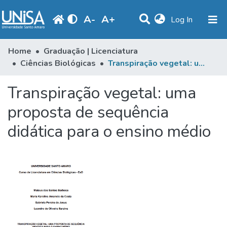
A
-
A
+
(current)
Log In
Communities & Collections
Home
Graduação | Licenciatura
Ciências Biológicas
Transpiração vegetal: uma proposta de sequência didática para o ensino médio
Statistics
Transpiração vegetal: uma
Browse
proposta de sequência
Produção Docente
didática para o ensino médio
Library
Periodicals