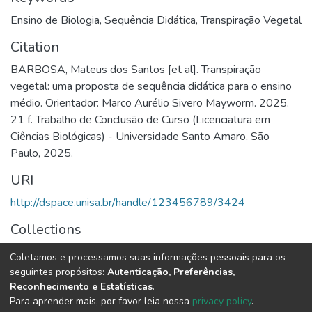
Ensino de Biologia
,
Sequência Didática
,
Transpiração Vegetal
Citation
BARBOSA, Mateus dos Santos [et al]. Transpiração
vegetal: uma proposta de sequência didática para o ensino
médio. Orientador: Marco Aurélio Sivero Mayworm. 2025.
21 f. Trabalho de Conclusão de Curso (Licenciatura em
Ciências Biológicas) - Universidade Santo Amaro, São
Paulo, 2025.
URI
http://dspace.unisa.br/handle/123456789/3424
Collections
Ciências Biológicas
Coletamos e processamos suas informações pessoais para os
seguintes propósitos:
Autenticação, Preferências,
Full item page
Reconhecimento e Estatísticas
.
Para aprender mais, por favor leia nossa
privacy policy
.