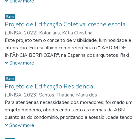
aproveitando toda iluminação e ventilação natural e com boa
Show more
visibilidade da área externa e grande área verde do jardim.
Item
Projeto de Edificação Coletiva: creche escola
(
UNISA,
2022
)
Koloniaris, Kátia Christina
Este projeto tem o conceito de visibilidade, luminosidade e
integração. Foi escolhido como referência o "JARDIM DE
INFÂNCIA BERRIOZAR", na Espanha dos arquitetos Iñaki
Bergera, Iñigo Berguiristain e Javier Larraz. O partido
Show more
arquitetônico será através de portas e janelas grandes de
vidro aproveitando toda iluminação e ventilação natural e
Item
unindo a área interna com a externa, proporcionando
Projeto de Edificação Residencial
integração com as áreas do jardim, usando a disposição da
(
UNISA,
2023
)
Santos, Thatiane Maria dos
construção com a área livre no meio para também aproveitar
Para atender as necessidades dos moradores, foi criado um
ao máximo a iluminação, ventilação e integração nas áreas
projeto moderno, obedecendo tanto as normas da ABNT
de convívio.
quanto as do condomínio, priorizando a acessibilidade tendo
o acesso para a casa através de uma rampa com inclinação
Show more
adequada. Há uma nivelação entre os comôdos e o acesso