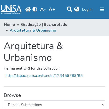
A
-
A
+
(current)
Log In
Communities & Collections
Home
Graduação | Bacharelado
Arquitetura & Urbanismo
Statistics
Arquitetura &
Browse
Produção Docente
Urbanismo
Library
Permanent URI for this collection
Periodicals
http://dspace.unisa.br/handle/123456789/85
Browse