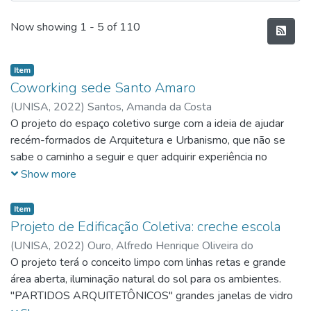
Recent Submissions
Now showing
1 - 5 of 110
Item
Coworking sede Santo Amaro
(
UNISA,
2022
)
Santos, Amanda da Costa
O projeto do espaço coletivo surge com a ideia de ajudar
recém-formados de Arquitetura e Urbanismo, que não se
sabe o caminho a seguir e quer adquirir experiência no
mercado de trabalho, criar um portfólio para conquistar seus
Show more
clientes.
Item
Projeto de Edificação Coletiva: creche escola
(
UNISA,
2022
)
Ouro, Alfredo Henrique Oliveira do
O projeto terá o conceito limpo com linhas retas e grande
área aberta, iluminação natural do sol para os ambientes.
"PARTIDOS ARQUITETÔNICOS" grandes janelas de vidro