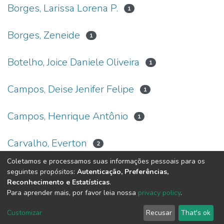
Borges, Larissa Lorena P.
1
Borges, Zeneide
1
Botelho, Joice Daniele Oliveira
1
Campos, Deise Jenifer Felipe
1
Campos, Henrique Antônio
1
Carvalho, Everton
2
Coletamos e processamos suas informações pessoais para os
(current)
seguintes propósitos:
Autenticação, Preferências,
«
1
2
3
4
5
»
Reconhecimento e Estatísticas
.
Para aprender mais, por favor leia nossa
privacy policy
.
DSpace software
copyright © 2002-2026
LYRASIS
Customizar
Recusar
That's ok
Cookie settings
Send Feedback