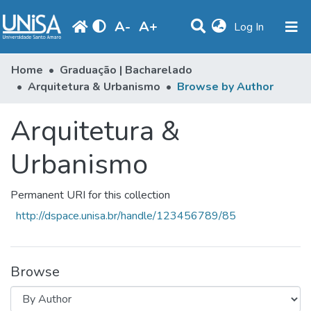
A
-
A
+
(current)
Log In
Communities & Collections
Home
Graduação | Bacharelado
Arquitetura & Urbanismo
Browse by Author
Browse
Arquitetura &
Produção Docente
Library
Urbanismo
Periodicals
Permanent URI for this collection
http://dspace.unisa.br/handle/123456789/85
Browse