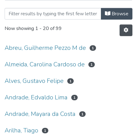
Browsing Arquitetura & Urbanism
Browse
Now showing
1 - 20 of 99
Abreu, Guilherme Pezzo M de
1
Almeida, Carolina Cardoso de
1
Alves, Gustavo Felipe
1
Andrade, Edvaldo Lima
1
Andrade, Mayara da Costa
1
Arilha, Tiago
1