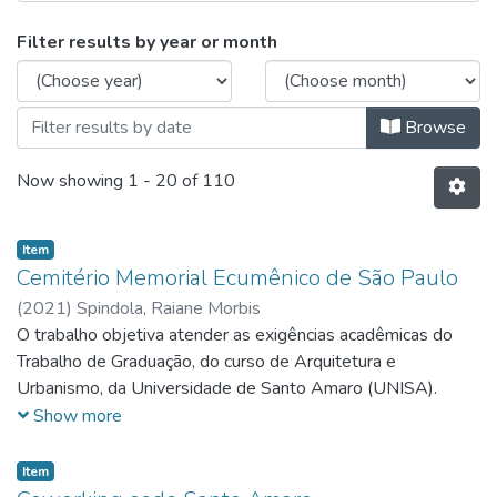
Browsing Arquitetura & Urbanismo
Filter results by year or month
Browse
Now showing
1 - 20 of 110
Item
Cemitério Memorial Ecumênico de São Paulo
(
2021
)
Spindola, Raiane Morbis
O trabalho objetiva atender as exigências acadêmicas do
Trabalho de Graduação, do curso de Arquitetura e
Urbanismo, da Universidade de Santo Amaro (UNISA).
Trazendo a ideia de explorar uma nova opção de
Show more
sepultamentos para a cidade de São Paulo. A inclusão dos
rituais funerários no meio da sociedade urbana é um meio de
Item
deixar uma marca, de alguém que fora importante para a sua