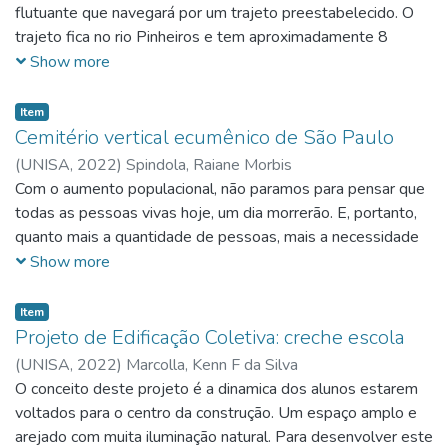
flutuante que navegará por um trajeto preestabelecido. O
trajeto fica no rio Pinheiros e tem aproximadamente 8
quilómetros de comprimento, começando da estação Santo
Show more
Amaro e terminando na usina elevatória de traição. Para
esse projeto, será considerado que o rio esteja despoluído,
Item
graças ao programa Nova Rio Pinheiros.
Cemitério vertical ecumênico de São Paulo
(
UNISA,
2022
)
Spindola, Raiane Morbis
Com o aumento populacional, não paramos para pensar que
todas as pessoas vivas hoje, um dia morrerão. E, portanto,
quanto mais a quantidade de pessoas, mais a necessidade
de áreas para sepultamento. E quanto mais cemitérios, mais
Show more
problemas ambientais. Um ciclo que não fecha, mas existe
uma alternativa muito mais prática, econômica e ecológica:
Item
cemitérios verticais.
Projeto de Edificação Coletiva: creche escola
(
UNISA,
2022
)
Marcolla, Kenn F da Silva
O conceito deste projeto é a dinamica dos alunos estarem
voltados para o centro da construção. Um espaço amplo e
arejado com muita iluminação natural. Para desenvolver este