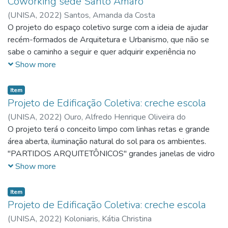
Coworking sede Santo Amaro
família ou até mesmo que tenha tido uma relevância social.
(
UNISA,
2022
)
Santos, Amanda da Costa
O projeto contempla aspectos urbanísticos importantes no
O projeto do espaço coletivo surge com a ideia de ajudar
distrito do Bom Retiro, e aspectos sociais para a
recém-formados de Arquitetura e Urbanismo, que não se
preservação da memória individual e familiar dos cidadãos.
sabe o caminho a seguir e quer adquirir experiência no
mercado de trabalho, criar um portfólio para conquistar seus
Show more
clientes.
Item
Projeto de Edificação Coletiva: creche escola
(
UNISA,
2022
)
Ouro, Alfredo Henrique Oliveira do
O projeto terá o conceito limpo com linhas retas e grande
área aberta, iluminação natural do sol para os ambientes.
"PARTIDOS ARQUITETÔNICOS" grandes janelas de vidro
aproveitando toda iluminação e ventilação natural e com boa
Show more
visibilidade da área externa e grande área verde do jardim.
Item
Projeto de Edificação Coletiva: creche escola
(
UNISA,
2022
)
Koloniaris, Kátia Christina