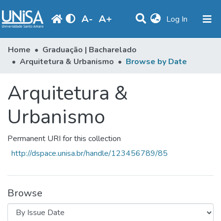
A
-
A
+
(current)
Log In
Communities & Collections
Home
Graduação | Bacharelado
Arquitetura & Urbanismo
Browse by Date
Browse
Arquitetura &
Produção Docente
Library
Urbanismo
Periodicals
Permanent URI for this collection
http://dspace.unisa.br/handle/123456789/85
Browse