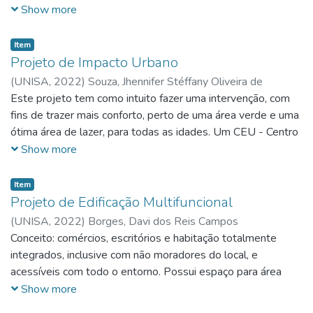
projeto foi utilizado o partido arqutetônico de janelas
Show more
amplas, altas e salas de atividades com vista para o espaço
de recreação. Método construtivo em concreto armado.
Item
Projeto de Impacto Urbano
(
UNISA,
2022
)
Souza, Jhennifer Stéffany Oliveira de
Este projeto tem como intuito fazer uma intervenção, com
fins de trazer mais conforto, perto de uma área verde e uma
ótima área de lazer, para todas as idades. Um CEU - Centro
de Educação Unifica e também 02 UBS - Unidade Basica
Show more
de Saúde, para mais perto da vizinhança.
Item
Projeto de Edificação Multifuncional
(
UNISA,
2022
)
Borges, Davi dos Reis Campos
Conceito: comércios, escritórios e habitação totalmente
integrados, inclusive com não moradores do local, e
acessíveis com todo o entorno. Possui espaço para área
verde e todo o estacionamento permeável. Partido
Show more
arquitetônico: Espaço de circulação livre, corredores de