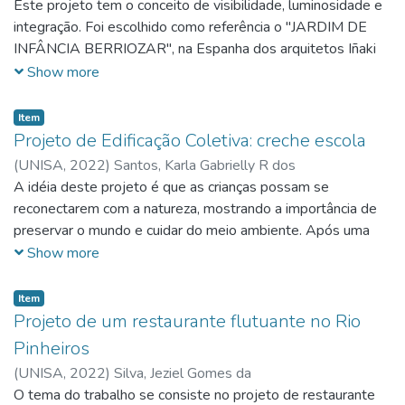
Este projeto tem o conceito de visibilidade, luminosidade e
integração. Foi escolhido como referência o "JARDIM DE
INFÂNCIA BERRIOZAR", na Espanha dos arquitetos Iñaki
Bergera, Iñigo Berguiristain e Javier Larraz. O partido
Show more
arquitetônico será através de portas e janelas grandes de
vidro aproveitando toda iluminação e ventilação natural e
Item
unindo a área interna com a externa, proporcionando
Projeto de Edificação Coletiva: creche escola
integração com as áreas do jardim, usando a disposição da
(
UNISA,
2022
)
Santos, Karla Gabrielly R dos
construção com a área livre no meio para também aproveitar
A idéia deste projeto é que as crianças possam se
ao máximo a iluminação, ventilação e integração nas áreas
reconectarem com a natureza, mostrando a importância de
de convívio.
preservar o mundo e cuidar do meio ambiente. Após uma
breve pesquisa, foi encontrado uma empresa chamada Athie
Show more
Wohnrath, que utiliza um design chamado Biofílico em seus
projetos, trazendo a natureza de fora para dentro dos
Item
ambientes conectando o natural em meio ao uma edificação
Projeto de um restaurante flutuante no Rio
de pedra, onde os ambientes trazem detalhes simples, mas
Pinheiros
altamente significativos.
(
UNISA,
2022
)
Silva, Jeziel Gomes da
O tema do trabalho se consiste no projeto de restaurante