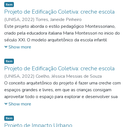
acesso aos locais e sistema de fachadas ativas.
Item
Projeto de Edificação Coletiva: creche escola
(
UNISA,
2022
)
Torres, Janeide Pinheiro
Este projeto aborda o estilo pedagógico Montessoriano,
criado pela educadora italiana Maria Montessori no inicio do
século XXI. O modelo arquitetônico da escola infantil
Montessori, projetada pelos arquitetos Guilianno Camatta,
Show more
Guilherme José Rocha e Raquel Cheila. Possui área de 700
m², executado em 2018 na cidade de Belo Horizonte, nos
Item
inspira em suas disposições e funcionalidades alinhadas ao
Projeto de Edificação Coletiva: creche escola
estilo Montessoriano, com cores, mobiliarios interativos e
(
UNISA,
2022
)
Coelho, Jéssica Messias de Souza
paisagismo com jardins verticais.
O conceito arquitetônico do projeto é fazer uma creche com
espaços grandes e livres, em que as crianças consigam
aproveitar todo o espaço para explorar e desenvolver sua
autonomia com segurança e conforto, é uma mistura das
Show more
teorias pedagódicas da Escola Construtivista
Montessoriana. Os mobiliários, com materiais ultilizados
Item
pelas crianças, em sua altura e de fácil acesso, banheiros
Projeto de Impacto Urbano