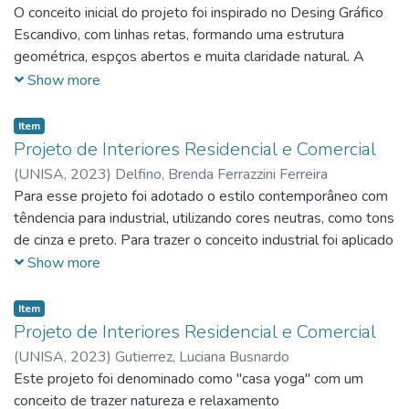
O conceito inicial do projeto foi inspirado no Desing Gráfico
Escandivo, com linhas retas, formando uma estrutura
geométrica, espços abertos e muita claridade natural. A
ideia é que as pessoas tenham uma experiência sonsorial
Show more
através de efeito de luzes, sons e fragâncias, que serão
sincronizadas com a apresentação dos projetos dos
Item
monitores.
Projeto de Interiores Residencial e Comercial
(
UNISA,
2023
)
Delfino, Brenda Ferrazzini Ferreira
Para esse projeto foi adotado o estilo contemporâneo com
têndencia para industrial, utilizando cores neutras, como tons
de cinza e preto. Para trazer o conceito industrial foi aplicado
o cimento queimado Móveis em madeira bruta e plantas
Show more
foram inclusos para trazer sensação de conforto.
Item
Projeto de Interiores Residencial e Comercial
(
UNISA,
2023
)
Gutierrez, Luciana Busnardo
Este projeto foi denominado como "casa yoga" com um
conceito de trazer natureza e relaxamento