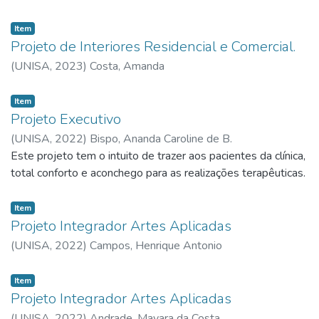
Item
Projeto de Interiores Residencial e Comercial.
(
UNISA,
2023
)
Costa, Amanda
Item
Projeto Executivo
(
UNISA,
2022
)
Bispo, Ananda Caroline de B.
Este projeto tem o intuito de trazer aos pacientes da clínica,
total conforto e aconchego para as realizações terapêuticas.
Item
Projeto Integrador Artes Aplicadas
(
UNISA,
2022
)
Campos, Henrique Antonio
Item
Projeto Integrador Artes Aplicadas
(
UNISA,
2022
)
Andrade, Mayara da Costa