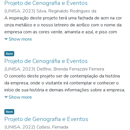
Projeto de Cenografia e Eventos
(
UNISA,
2023
)
Silva, Reginaldo Rodrigues da
A inspiração deste projeto terá uma fachada de acm na cor
cinza metálico e o nosso letreiro de acrílico com o nome da
empresa com as cores verde, amarela e azul, e piso com
duas cores de piso vinílico, a mesa e expositor adesivar com
Show more
adesivo marmorizado, e na parede de blindex colocar os
papeis de parede com led, os acrílicos colocar na forma
Item
horizontal na parte sperior do estand e exaltar todos os
Projeto de Cenográfia e Eventos
produtos que a empresa consegue fornercer para seu
(
UNISA,
2023
)
Delfino, Brenda Ferrazzini Ferreira
cliente final.
O conceito deste projeto ser de contemplação da história
da empresa, onde o visitante irá contemplar e conhecer o
início de sua história e demais informações sobre a empresa,
e quando chegar no expositor do meio, irá conhecer o atual
Show more
momento da empresa.
Item
Projeto de Genografia e Eventos
(
UNISA,
2022
)
Collesi, Fernada