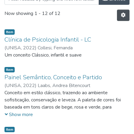
Now showing
1 - 12 of 12
Item
Clínica de Psicologia Infantil - LC
(
UNISA,
2022
)
Collesi, Fernanda
Um conceito Clássico, infantil e suave
Item
Painel Semântico, Conceito e Partido
(
UNISA,
2022
)
Laabs, Andrea Bitencourt
Conceito em estilo clássico, trazendo ao ambiente
sofisticação, conservação e leveza. A paleta de cores foi
baseada em tons claros de bege, rosa e verde, para
transmitir aconchego, confiança e tranquilidade
Show more
Item