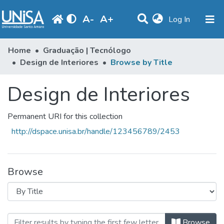
A
-
A
+
(current)
Log In
Communities & Collections
Home
Graduação | Tecnólogo
Design de Interiores
Browse by Title
Browse
Design de Interiores
Produção Docente
Library
Permanent URI for this collection
Periodicals
http://dspace.unisa.br/handle/123456789/2453
Browse
Browsing Design de Interiores by T
Browse