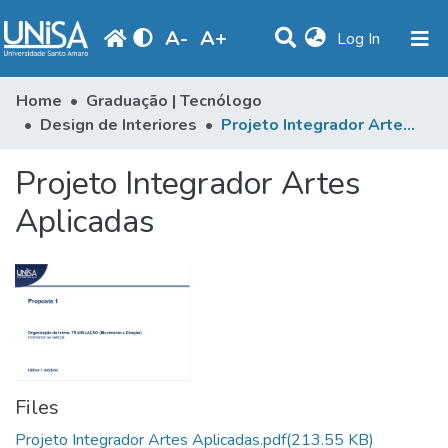
A
-
A
+
(current)
Log In
Communities & Collections
Home
Graduação | Tecnólogo
Design de Interiores
Projeto Integrador Artes Aplicadas
Statistics
Projeto Integrador Artes
Browse
Aplicadas
Produção Docente
Library
Periodicals
Files
Projeto Integrador Artes Aplicadas.pdf
(213.55 KB)