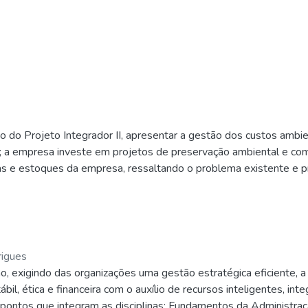
o do Projeto Integrador II, apresentar a gestão dos custos amb
; a empresa investe em projetos de preservação ambiental e com
 e estoques da empresa, ressaltando o problema existente e pro
o, verifica-se de imediato que para que a empresa cative seus cl
ficiência, e por isso, neste projeto será apresentado o motivo 
rigues
, exigindo das organizações uma gestão estratégica eficiente, a q
il, ética e financeira com o auxílio de recursos inteligentes, in
 pontos que integram as disciplinas: Fundamentos da Administraçã