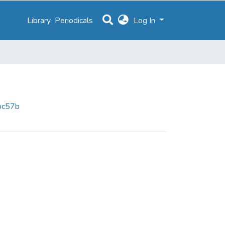
Library
Periodicals
Log In
bc57b