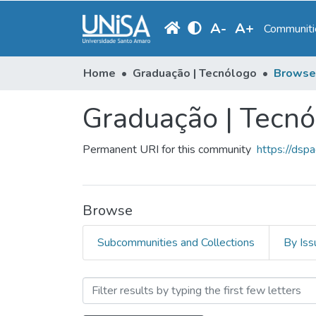
A
-
A
+
Communitie
Home
Graduação | Tecnólogo
Browse 
Graduação | Tecn
Permanent URI for this community
https://ds
Browse
Subcommunities and Collections
By Iss
Browsing Graduação | Tec