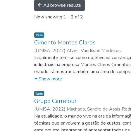
All browse results
Now showing
1 - 2 of 2
Item
Cimento Montes Claros
(
UNISA,
2022
)
Alves, Vandilson Medeiros
Inicialmente tem-se como objetivo na construçã
industriais na empresa Montes Claros Cimentos
estudo irá mostrar também uma área de compras
econômica para o estabelecimento. Nesse sentid
Show more
produtos com preços justos e com qualidade e e
alguns clientes nos últimos meses.
Item
Grupo Carrefour
(
UNISA,
2022
)
Machado, Sandro de Assis Rod
Na atualidade, o mundo vive na era da informação
técnicas que envolvem a gestão de custos, contáb
este projeto integrador irá apresentar todos os