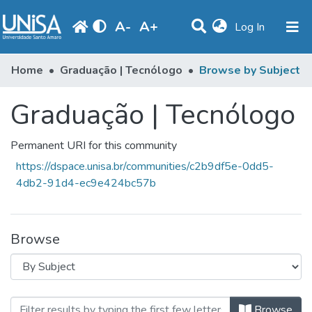
A
-
A
+
(current)
Log In
Communities & Collections
Home
Graduação | Tecnólogo
Browse by Subject
Browse
Graduação | Tecnólogo
Produção Docente
Permanent URI for this community
Library
https://dspace.unisa.br/communities/c2b9df5e-0dd5-
Periodicals
4db2-91d4-ec9e424bc57b
Browse
Browsing Graduação | Tecnólogo b
Browse