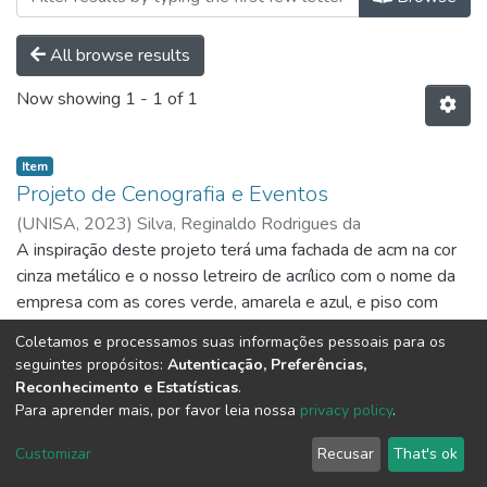
All browse results
Now showing
1 - 1 of 1
Item
Projeto de Cenografia e Eventos
(
UNISA,
2023
)
Silva, Reginaldo Rodrigues da
A inspiração deste projeto terá uma fachada de acm na cor
cinza metálico e o nosso letreiro de acrílico com o nome da
empresa com as cores verde, amarela e azul, e piso com
duas cores de piso vinílico, a mesa e expositor adesivar com
Show more
Coletamos e processamos suas informações pessoais para os
adesivo marmorizado, e na parede de blindex colocar os
seguintes propósitos:
Autenticação, Preferências,
papeis de parede com led, os acrílicos colocar na forma
Reconhecimento e Estatísticas
.
horizontal na parte sperior do estand e exaltar todos os
Para aprender mais, por favor leia nossa
privacy policy
.
produtos que a empresa consegue fornercer para seu
DSpace software
copyright © 2002-2026
LYRASIS
Customizar
Recusar
That's ok
cliente final.
Cookie settings
Send Feedback