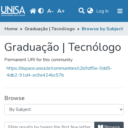
A
-
A
+
(current)
Log In
Communities & Collections
Home
Graduação | Tecnólogo
Browse by Subject
Browse
Graduação | Tecnólogo
Produção Docente
Permanent URI for this community
Library
https://dspace.unisa.br/communities/c2b9df5e-0dd5-
Periodicals
4db2-91d4-ec9e424bc57b
Browse
Browsing Graduação | Tecnólogo by
Browse