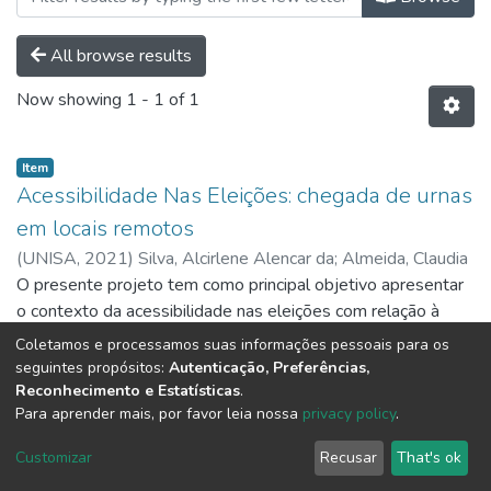
All browse results
Now showing
1 - 1 of 1
Item
Acessibilidade Nas Eleições: chegada de urnas
em locais remotos
(
UNISA,
2021
)
Silva, Alcirlene Alencar da
;
Almeida, Claudia
do Rosário de
O presente projeto tem como principal objetivo apresentar
;
Jesus, Edson Oliveira de
;
Santana, Gisele
Cristina Mendes Leite
o contexto da acessibilidade nas eleições com relação à
;
Maia, Osvaldo Figueiredo
chegada de urnas em locais remotos no território brasileiro,
Coletamos e processamos suas informações pessoais para os
que é talhado de falta de acessibilidade às urnas o que
Show more
seguintes propósitos:
Autenticação, Preferências,
acaba por prejudicar a cidadania efetiva que deveria chegas
Reconhecimento e Estatísticas
.
Para aprender mais, por favor leia nossa
privacy policy
.
à todos em qualquer parte do nosso território.
DSpace software
copyright © 2002-2026
LYRASIS
Customizar
Recusar
That's ok
Cookie settings
Send Feedback