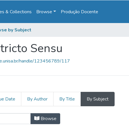
s & Collections
Browse
Produção Docente
se by Subject
tricto Sensu
ce.unisa.br/handle/123456789/117
ue Date
By Author
By Title
By Subject
Stricto Sensu by Subject "Aborto"
Browse