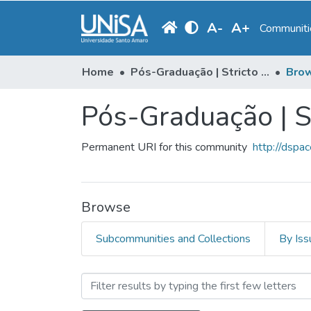
A
-
A
+
Communitie
Home
Pós-Graduação | Stricto Sensu
Brow
Pós-Graduação | S
Permanent URI for this community
http://dspa
Browse
Subcommunities and Collections
By Iss
Browsing Pós-Graduação | 