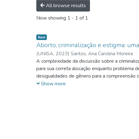
All browse results
Now showing
1 - 1 of 1
Item
Aborto, criminalização e estigma: um
(
UNISA,
2023
)
Santos, Ana Carolina Moreira
A complexidade da discussão sobre a criminaliza
para sua correta alocação enquanto problema de 
desigualdades de gênero para a compreensão da c
que sustentam o Estado Democrático de Direito 
Show more
compreensão da dogmáticajurídico penal inciden
descriminalização do aborto, considerando-se a e
as garantias constitucionais das pessoas que g
dinâmica de enfrentamento do tema, mediante a p
regionalizado não só ao ato de abortamento, ma