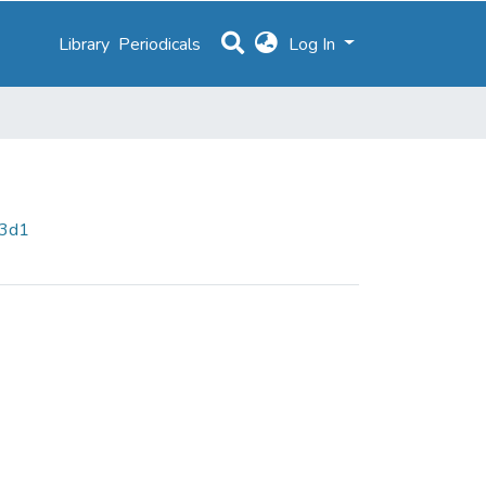
Library
Periodicals
Log In
63d1