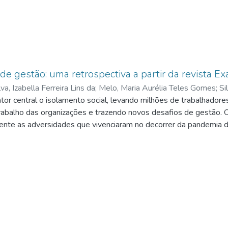
de gestão: uma retrospectiva a partir da revista E
lva, Izabella Ferreira Lins da
;
Melo, Maria Aurélia Teles Gomes
;
Si
r central o isolamento social, levando milhões de trabalhadores
trabalho das organizações e trazendo novos desafios de gestão. 
ente as adversidades que vivenciaram no decorrer da pandemia d
dotadas para enfrentar os desafios do trabalho remoto?” Estudo
/2022, selecionando 21 matérias para o corpus da pesquisa. Re
nologias e medidas sanitárias; fornecimento aos colaboradores de
 redução do desconforto do isolamento social, foco dos investim
 que evidenciam mudanças no mindset da liderança, foco em capa
rganizações atuam para construir cultura organizacional empreen
de “dono” e orientar a atuação com foco no cliente. Conclusão:
cução do trabalho aos cuidados com saúde e bem-estar dos colab