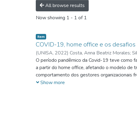
All browse results
Now showing
1 - 1 of 1
Item
COVID-19, home office e os desafios 
(
UNISA,
2022
)
Costa, Anna Beatriz Morales
;
Si
O período pandêmico da Covid-19 teve como fato
a partir do home office, afetando o modelo de 
comportamento dos gestores organizacionais fr
“Quais foram as principais medidas de gestão a
Show more
edições da Revista Exame, março/2020 a agosto
ênfase em capacitação dos colaboradores em tec
surgem ações buscando equilíbrio do trabalho,
funcionários. Em seguida, evolui para medidas
ênfase na cobrança de resultados. Por fim, as o
autonomia das equipes, estímulo ao pensamento 
remoto evoluiu de medidas para garantir a exe