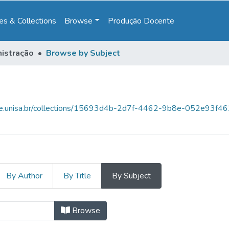
s & Collections
Browse
Produção Docente
istração
Browse by Subject
ace.unisa.br/collections/15693d4b-2d7f-4462-9b8e-052e93f4
By Author
By Title
By Subject
 Subject "Cultura Organizacional"
Browse