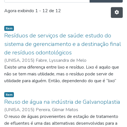
Agora exibindo
1 - 12 de 12
Item
Resíduos de serviços de saúde: estudo do
sistema de gerenciamento e a destinação final
de resíduos odontológicos
(
UNISA,
2015
)
Fabre, Lyssandra de Melo
Existe uma diferença entre lixo e resíduo. Lixo é aquilo que
não se tem mais utilidade, mas o resíduo pode servir de
utilidade para alguém. Então, dependendo do que é “lixo”
para nós, para outra pessoa pode servir de alguma utilidade.
No nosso dia a dia, fazemos várias atividades e a maioria
Item
delas podem gerar resíduos, e eles são caracterizados
Reuso de água na indústria de Galvanoplastia
através de sua origem. Conforme a lei nº 12.305 (Política
(
UNISA,
2015
)
Pereira, Gilmar Matos
Nacional de Resíduos Sólidos), todos estão sujeitos a essa
O reuso de águas provenientes de estação de tratamento
lei, que dispõe o gerenciamento dos resíduos sólidos. Os
de efluentes é uma das alternativas desenvolvidas para a