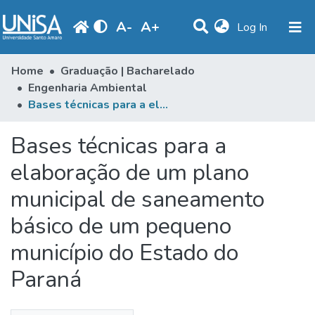
A
-
A
+
(current)
Log In
Communities & Collections
Home
Graduação | Bacharelado
Engenharia Ambiental
Statistics
Bases técnicas para a elaboração de um plano municipal de saneamento básico de um pequeno município do Estado do Paraná
Browse
Bases técnicas para a
Produção Docente
elaboração de um plano
Library
municipal de saneamento
Periodicals
básico de um pequeno
município do Estado do
Paraná