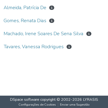
Almeida, Patrícia De
1
Gomes, Renata Dias
1
Machado, Irene Soares De Sena Silva
1
Tavares, Vanessa Rodrigues
1
DSpace software
copyright © 2002-2026
LYRASIS
Configurações de Cookies
Enviar uma Sugestão