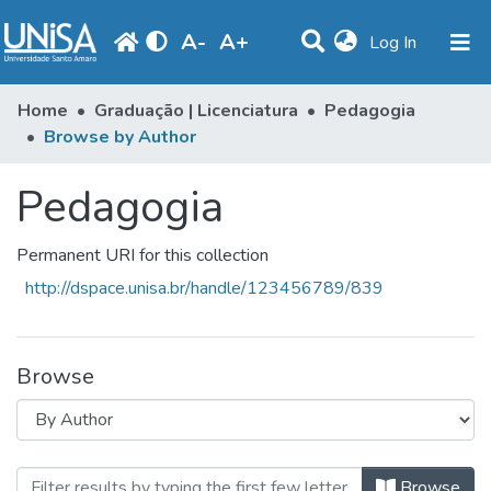
A
-
A
+
(current)
Log In
Communities & Collections
Home
Graduação | Licenciatura
Pedagogia
Browse by Author
Browse
Pedagogia
Produção Docente
Library
Permanent URI for this collection
Periodicals
http://dspace.unisa.br/handle/123456789/839
Browse
Browsing Pedagogia by Author "Mon
Browse