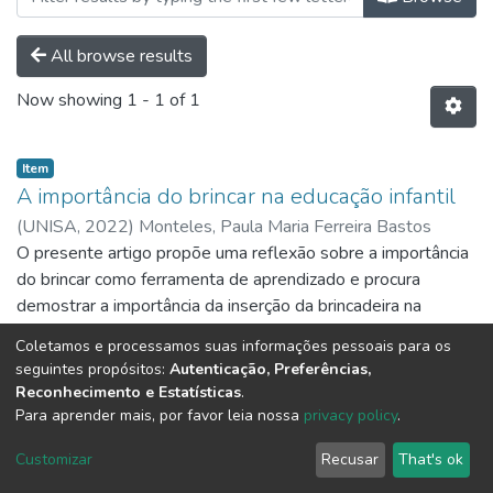
All browse results
Now showing
1 - 1 of 1
Item
A importância do brincar na educação infantil
(
UNISA,
2022
)
Monteles, Paula Maria Ferreira Bastos
O presente artigo propõe uma reflexão sobre a importância
do brincar como ferramenta de aprendizado e procura
demostrar a importância da inserção da brincadeira na
Educação Infantil.
Show more
Coletamos e processamos suas informações pessoais para os
seguintes propósitos:
Autenticação, Preferências,
Reconhecimento e Estatísticas
.
Para aprender mais, por favor leia nossa
privacy policy
.
DSpace software
copyright © 2002-2026
LYRASIS
Customizar
Recusar
That's ok
Cookie settings
Send Feedback