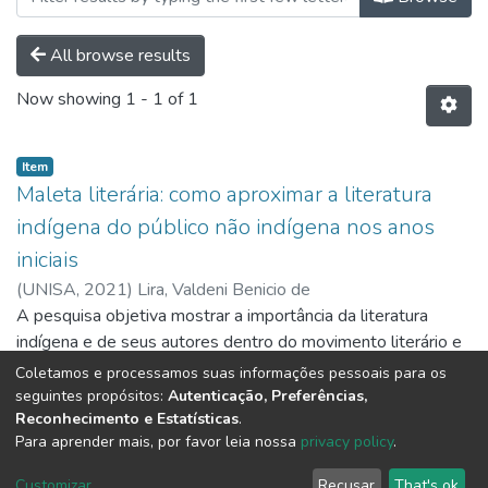
All browse results
Now showing
1 - 1 of 1
Item
Maleta literária: como aproximar a literatura
indígena do público não indígena nos anos
iniciais
(
UNISA,
2021
)
Lira, Valdeni Benicio de
A pesquisa objetiva mostrar a importância da literatura
indígena e de seus autores dentro do movimento literário e
a necessidade de trazê-la para a prática cotidiana do público
Coletamos e processamos suas informações pessoais para os
não indígena nos anos iniciais.
Show more
seguintes propósitos:
Autenticação, Preferências,
Reconhecimento e Estatísticas
.
Para aprender mais, por favor leia nossa
privacy policy
.
DSpace software
copyright © 2002-2026
LYRASIS
Customizar
Recusar
That's ok