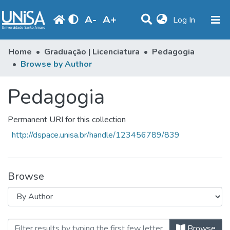
A
-
A
+
(current)
Log In
Communities & Collections
Home
Graduação | Licenciatura
Pedagogia
Browse by Author
Browse
Pedagogia
Produção Docente
Library
Permanent URI for this collection
Periodicals
http://dspace.unisa.br/handle/123456789/839
Browse
Browsing Pedagogia by Author "Lir
Browse