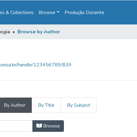
s & Collections
Browse
Produção Docente
ogia
Browse by Author
e.unisa.br/handle/123456789/839
By Author
By Title
By Subject
thor "Guedes, Thalita Almeida"
Browse