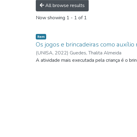
All browse results
Now showing
1 - 1 of 1
Item
Os jogos e brincadeiras como auxílio
(
UNISA,
2022
)
Guedes, Thalita Almeida
A atividade mais executada pela criança é o brin