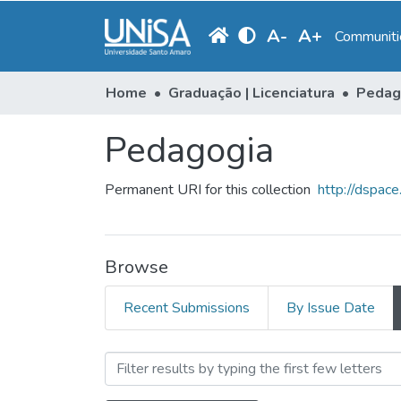
A
-
A
+
Communitie
Home
Graduação | Licenciatura
Pedag
Pedagogia
Permanent URI for this collection
http://dspac
Browse
Recent Submissions
By Issue Date
Browsing Pedagogia by Au