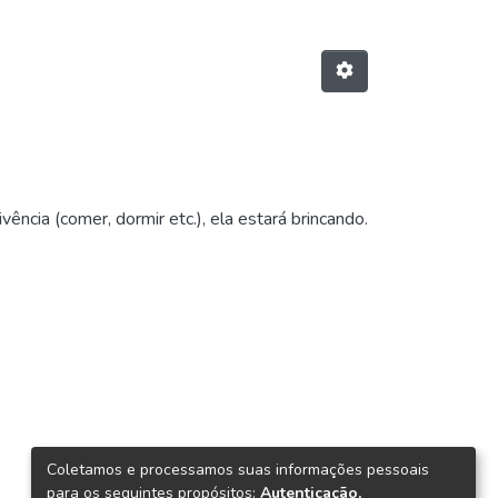
ência (comer, dormir etc.), ela estará brincando.
Coletamos e processamos suas informações pessoais
para os seguintes propósitos:
Autenticação,