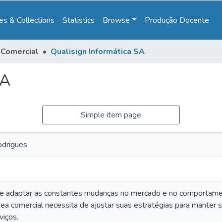
s & Collections
Statistics
Browse
Produção Docente
 Comercial
Qualisign Informática SA
SA
Simple item page
odrigues
se adaptar as constantes mudanças no mercado e no comportamen
a comercial necessita de ajustar suas estratégias para manter se
viços.