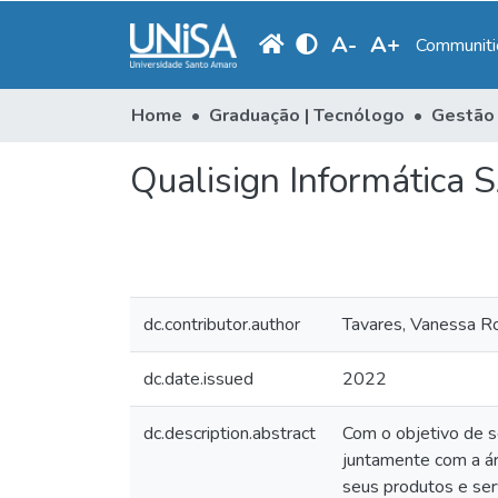
A
-
A
+
Communitie
Home
Graduação | Tecnólogo
Gestão
Qualisign Informática 
dc.contributor.author
Tavares, Vanessa R
dc.date.issued
2022
dc.description.abstract
Com o objetivo de 
juntamente com a áre
seus produtos e ser