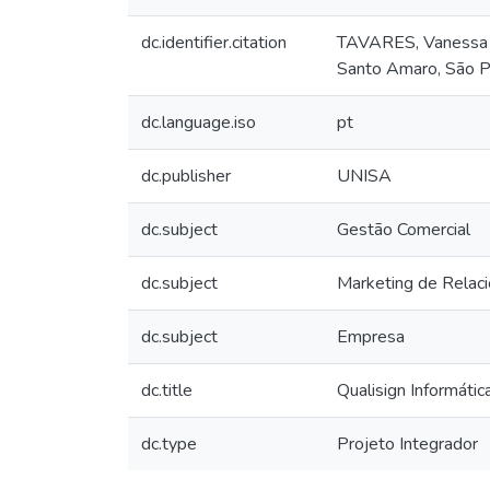
dc.identifier.citation
TAVARES, Vanessa R
Santo Amaro, São P
dc.language.iso
pt
dc.publisher
UNISA
dc.subject
Gestão Comercial
dc.subject
Marketing de Relac
dc.subject
Empresa
dc.title
Qualisign Informáti
dc.type
Projeto Integrador