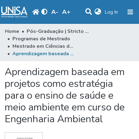
A
-
A
+
(current)
Log In
Communities & Collections
Home
Pós-Graduação | Stricto Sensu
Programas de Mestrado
Statistics
Mestrado em Ciências da Saúde
Aprendizagem baseada em projetos como estratégia para o ensino de saúde e meio ambiente em curso de Engenharia Ambiental
Browse
Produção Docente
Aprendizagem baseada em
Library
projetos como estratégia
para o ensino de saúde e
Periodicals
meio ambiente em curso de
Engenharia Ambiental